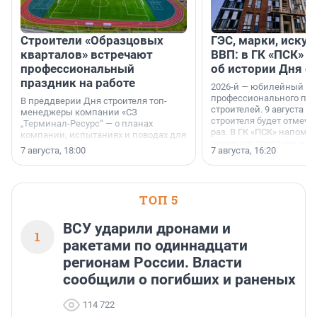
Строители «Образцовых
ГЭС, марки, искус
кварталов» встречают
ВВП: в ГК «ПСК» р
профессиональный
об истории Дня с
праздник на работе
2026-й — юбилейный го
профессионального пр
В преддверии Дня строителя топ-
строителей. 9 августа 2
менеджеры компании «СЗ
строителя будет отмечат
„Терминал-Ресурс“ — о планах
раз. В ГК «ПСК» напомни
компании, испытаниях и поводах для
появился праздник и к
осторожного оптимизма.
7 августа, 18:00
7 августа, 16:20
поменялась роль строит
ТОП 5
ВСУ ударили дронами и
1
ракетами по одиннадцати
регионам России. Власти
сообщили о погибших и раненых
114 722