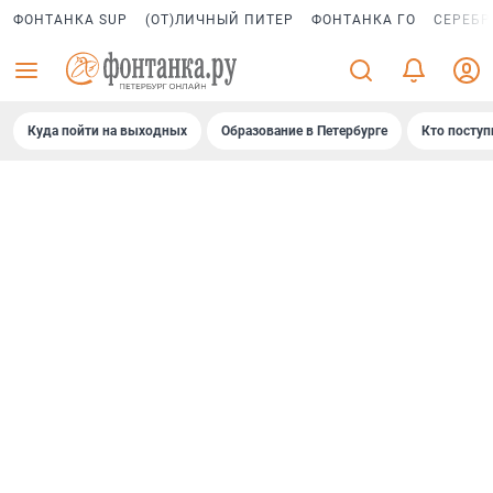
ФОНТАНКА SUP
(ОТ)ЛИЧНЫЙ ПИТЕР
ФОНТАНКА ГО
СЕРЕБР
Куда пойти на выходных
Образование в Петербурге
Кто поступ