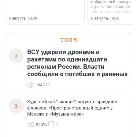
победителей конкурса 
строительная организа
Ленинградской области 
номинации «Самый
6 августа, 18:00
6 августа, 16:50
клиентоориентированн
застройщик Ленинград
области».
ТОП 5
ВСУ ударили дронами и
1
ракетами по одиннадцати
регионам России. Власти
сообщили о погибших и раненых
104 328
Куда пойти 31 июля–2 августа: праздник
2
флоксов, «Пространственный сдвиг» у
Манежа и «Музыка мира»
81 393
7