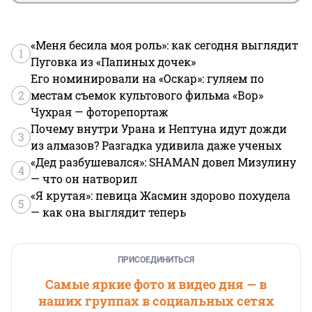
«Меня бесила моя роль»: как сегодня выглядит
1
Пуговка из «Папиных дочек»
Его номинировали на «Оскар»: гуляем по
2
местам съемок культового фильма «Вор»
Чухрая — фоторепортаж
Почему внутри Урана и Нептуна идут дожди
3
из алмазов? Разгадка удивила даже ученых
«Дед разбушевался»: SHAMAN довел Мизулину
4
— что он натворил
«Я крутая»: певица Жасмин здорово похудела
5
— как она выглядит теперь
ПРИСОЕДИНИТЬСЯ
Самые яркие фото и видео дня — в
наших группах в социальных сетях