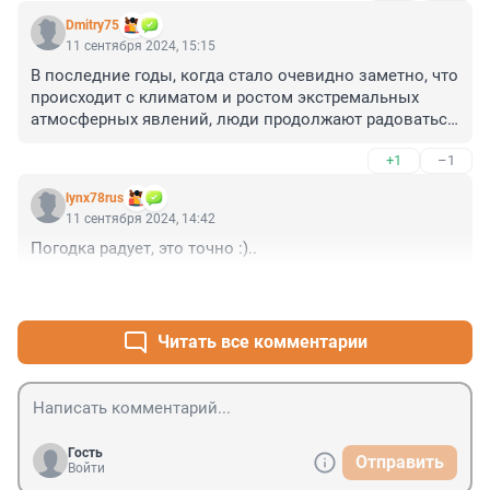
Dmitry75
11 сентября 2024, 15:15
В последние годы, когда стало очевидно заметно, что 
происходит с климатом и ростом экстремальных 
атмосферных явлений, люди продолжают радоваться 
рекордным температурам, совершенно нетипичным 
+1
–1
для местного климата или сезона.

Это прекрасно, если июль и август теплые и 
lynx78rus
преимущественно солнечные, но сентябрь, октябрь 
11 сентября 2024, 14:42
таким быть не должны...
Погодка радует, это точно :)..
+1
–1
Читать все комментарии
Гость
Отправить
Войти