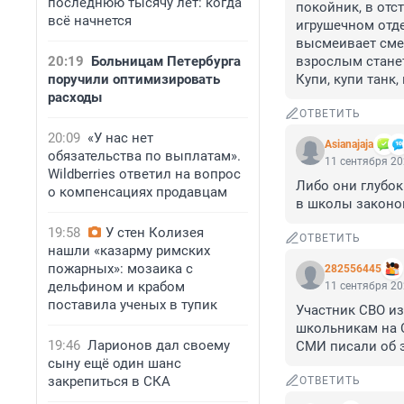
последнюю тысячу лет: когда
покойник, в отс
всё начнется
игрушечном отдел
высмеивает смел
20:19
Больницам Петербурга
взрослым станет 
поручили оптимизировать
Купи, купи танк,
расходы
ОТВЕТИТЬ
20:09
«У нас нет
Asianajaja
обязательства по выплатам».
11 сентября 20
Wildberries ответил на вопрос
Либо они глубок
о компенсациях продавцам
в школы законо
19:58
У стен Колизея
ОТВЕТИТЬ
нашли «казарму римских
пожарных»: мозаика с
282556445
дельфином и крабом
11 сентября 20
поставила ученых в тупик
Участник СВО из
школьникам на С
19:46
Ларионов дал своему
СМИ писали об э
сыну ещё один шанс
закрепиться в СКА
ОТВЕТИТЬ