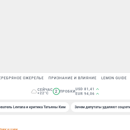
ЕРЕБРЯНОЕ ОЖЕРЕЛЬЕ
ПРИЗНАНИЕ И ВЛИЯНИЕ
LEMON GUIDE
USD 81,41
СЕЙЧАС
2
ПРОБКИ
+22°C
EUR 94,06
ователь Levrana и критика Татьяны Ким
Зачем депутаты удаляют соцсет