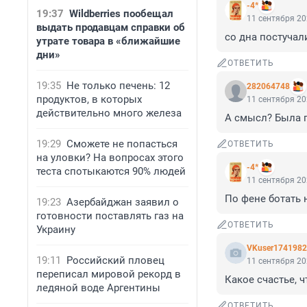
-4*
19:37
Wildberries пообещал
11 сентября 20
выдать продавцам справки об
со дна постучали
утрате товара в «ближайшие
дни»
ОТВЕТИТЬ
19:35
Не только печень: 12
282064748
продуктов, в которых
11 сентября 20
действительно много железа
А смысл? Была п
19:29
Сможете не попасться
ОТВЕТИТЬ
на уловки? На вопросах этого
-4*
теста спотыкаются 90% людей
11 сентября 20
По фене ботать 
19:23
Азербайджан заявил о
готовности поставлять газ на
ОТВЕТИТЬ
Украину
VKuser174198
19:11
Российский пловец
11 сентября 20
переписал мировой рекорд в
Какое счастье, ч
ледяной воде Аргентины
ОТВЕТИТЬ