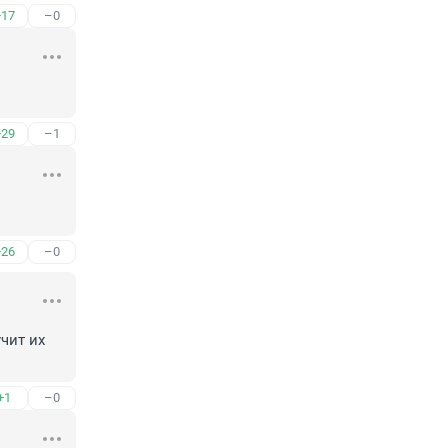
+17
–0
+29
–1
+26
–0
чит их 
+1
–0