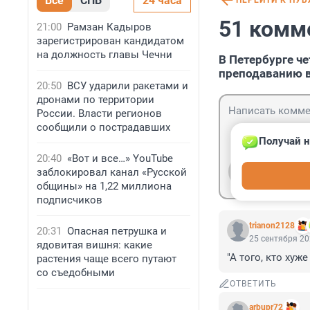
Все
СПБ
24 часа
ПЕРЕЙТИ К ПУ
51 комм
21:00
Рамзан Кадыров
зарегистрирован кандидатом
на должность главы Чечни
В Петербурге ч
преподаванию 
20:50
ВСУ ударили ракетами и
дронами по территории
России. Власти регионов
сообщили о пострадавших
Получай н
20:40
«Вот и все…» YouTube
Гость
заблокировал канал «Русской
Войти
общины» на 1,22 миллиона
подписчиков
trianon2128
20:31
Опасная петрушка и
25 сентября 20
ядовитая вишня: какие
"А того, кто хуж
растения чаще всего путают
со съедобными
ОТВЕТИТЬ
arbupr72