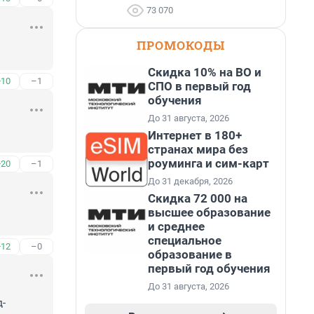
73 070
ПРОМОКОДЫ
Скидка 10% на ВО и
+10
–1
СПО в первый год
обучения
До 31 августа, 2026
Интернет в 180+
странах мира без
роуминга и сим-карт
+20
–1
До 31 декабря, 2026
Скидка 72 000 на
высшее образование
и среднее
специальное
+12
–0
образование в
первый год обучения
До 31 августа, 2026
д-