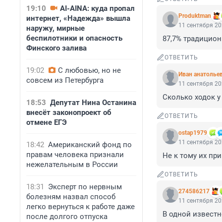
19:10
AI-AINA: куда пропал
Produktman
интернет, «Надежда» вышла
11 сентября 20
наружу, мирные
беспилотники и опасность
87,7% традицион
Финского залива
ОТВЕТИТЬ
19:02
С любовью, но не
Иван анатолье
совсем из Петербурга
11 сентября 20
Сколько ходок у
18:53
Депутат Нина Останина
внесёт законопроект об
ОТВЕТИТЬ
отмене ЕГЭ
ostap1979
11 сентября 20
18:42
Американский фонд по
правам человека признали
Не к тому их пр
нежелательным в России
ОТВЕТИТЬ
18:31
Эксперт по нервным
274586217
болезням назвал способ
11 сентября 20
легко вернуться к работе даже
В одной известн
после долгого отпуска