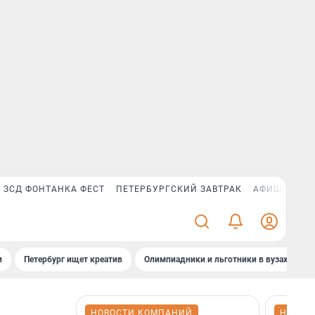
ЗСД ФОНТАНКА ФЕСТ
ПЕТЕРБУРГСКИЙ ЗАВТРАК
АФИША PLUS
и
Петербург ищет креатив
Олимпиадники и льготники в вузах СПб
НОВОСТИ КОМПАНИЙ
НОВОС