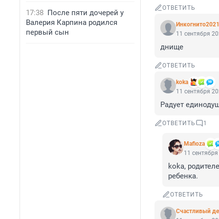
ОТВЕТИТЬ
17:38
После пяти дочерей у
Валерия Карпина родился
Инкогнито202
первый сын
11 сентября 20
днище
ОТВЕТИТЬ
koka
11 сентября 20
Радует единоду
ОТВЕТИТЬ
1
Mafioza
11 сентября 
koka, родителе
ребенка.
ОТВЕТИТЬ
Счастливый д