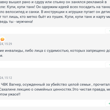
тавку вышел рано и сдуру или спьяну он занялся рекламой в 
е: Купи, купи танк! Он одержим идеей всех посадить на танки
о велосипед и санки. В инструкции к игрушке пугает он детиш
тот лишь, кто метко бьёт из пушек. Купи, купи танк и карту ми
 ведь ты - мужчина!
24, 15:29
ие инвалиды, либо лица с судимостью, которых запрещено до
м.
24, 15:12
 ЧВК Вагнер, осужденный за убийство целой семьи , прочитал 
ахалине лекцию о семейных ценностях.Это чистая правда, мн
том ужасе!!