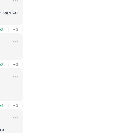
годится 
+3
–0
+2
–0
 
+4
–0
и 