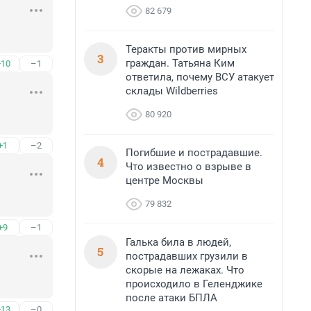
82 679
Теракты против мирных
3
граждан. Татьяна Ким
+10
–1
ответила, почему ВСУ атакует
склады Wildberries
80 920
+1
–2
Погибшие и пострадавшие.
4
Что известно о взрыве в
центре Москвы
79 832
+9
–1
Галька била в людей,
5
пострадавших грузили в
скорые на лежаках. Что
происходило в Геленджике
после атаки БПЛА
+13
–0