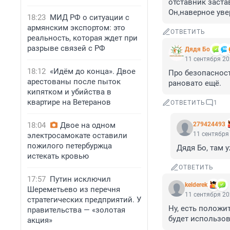
отставник заста
Он,наверное уве
18:23
МИД РФ о ситуации с
армянским экспортом: это
ОТВЕТИТЬ
реальность, которая ждет при
разрыве связей с РФ
Дядя Бо
11 сентября 20
18:12
«Идём до конца». Двое
Про безопасност
арестованы после пыток
рановато ещё.
кипятком и убийства в
квартире на Ветеранов
ОТВЕТИТЬ
1
18:04
Двое на одном
279424493
11 сентября 
электросамокате оставили
пожилого петербуржца
Дядя Бо, там 
истекать кровью
ОТВЕТИТЬ
17:57
Путин исключил
kelderek
Шереметьево из перечня
11 сентября 20
стратегических предприятий. У
Ну, есть положит
правительства — «золотая
будет использов
акция»