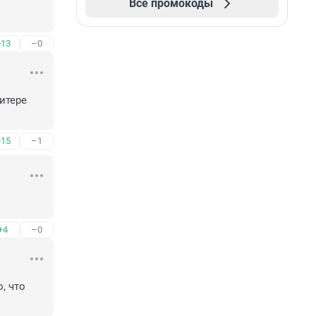
Все промокоды
+13
–0
тере 
+15
–1
+4
–0
 что 