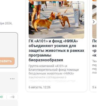
бря 2024,
ГК «А101» и фонд «НИКА»
Петер
объединяют усилия для
возвр
защиты животных в рамках
«раскл
программы
«книж
биоразнообразия
равить
Технолог
перестае
Группа компаний «А101» и
переходи
Благотворительный фонд помощи
повседне
бездомным животным «НИКА»
заключили соглашение о
стратегическом сотрудничестве.
6 августа, 12:26
5 августа,
+0
–0