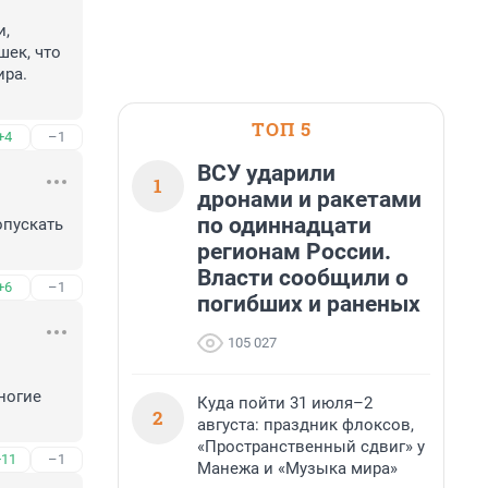
, 
ек, что 
ра. 
ТОП 5
+4
–1
ВСУ ударили
1
дронами и ракетами
по одиннадцати
пускать 
регионам России.
Власти сообщили о
+6
–1
погибших и раненых
105 027
огие 
Куда пойти 31 июля–2
2
августа: праздник флоксов,
«Пространственный сдвиг» у
+11
–1
Манежа и «Музыка мира»