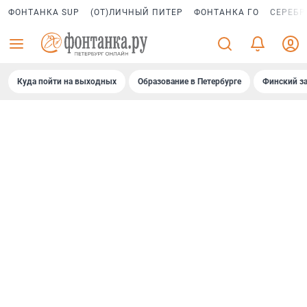
ФОНТАНКА SUP
(ОТ)ЛИЧНЫЙ ПИТЕР
ФОНТАНКА ГО
СЕРЕБР
Куда пойти на выходных
Образование в Петербурге
Финский за