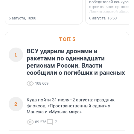
победителей конкурса 
строительная организа
Ленинградской области 
номинации «Самый
6 августа, 18:00
6 августа, 16:50
клиентоориентированн
застройщик Ленинград
области».
ТОП 5
ВСУ ударили дронами и
1
ракетами по одиннадцати
регионам России. Власти
сообщили о погибших и раненых
108 669
Куда пойти 31 июля–2 августа: праздник
2
флоксов, «Пространственный сдвиг» у
Манежа и «Музыка мира»
89 276
7