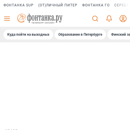
ФОНТАНКА SUP
(ОТ)ЛИЧНЫЙ ПИТЕР
ФОНТАНКА ГО
СЕРЕБР
Куда пойти на выходных
Образование в Петербурге
Финский за