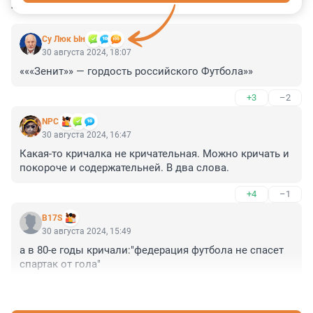
КОММЕНТАРИИ
8
Су Люк Ын
30 августа 2024, 18:07
«««Зенит»» — гордость российского Футбола»»
+3
–2
NPC
30 августа 2024, 16:47
Какая-то кричалка не кричательная. Можно кричать и 
покороче и содержательней. В два слова.
+4
–1
B17S
30 августа 2024, 15:49
а в 80-е годы кричали:"федерация футбола не спасет 
спартак от гола"
+5
–1