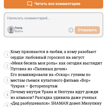
Читать все комментарии
Гость
Отправить
Войти
Кому признаются в любви, а кому разобьют
1
сердце: любовный гороскоп на август
«Меня бесила моя роль»: как сегодня выглядит
2
Пуговка из «Папиных дочек»
Его номинировали на «Оскар»: гуляем по
3
местам съемок культового фильма «Вор»
Чухрая — фоторепортаж
Почему внутри Урана и Нептуна идут дожди
4
из алмазов? Разгадка удивила даже ученых
«Дед разбушевался»: SHAMAN довел Мизулину
5