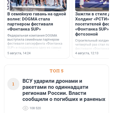
В семейную гавань на одной
Зажгли в стиле ди
волне: DOGMA стала
Холдинг «РСТИ» 
партнером фестиваля
посетителей фест
«Фонтанка SUP»
«Фонтанка SUP» я
фотозоной
Федеральная компания DOGMA
выступила семейным партнером
Строительный холдинг 
фестиваля сапсерфинга «Фонтанка
четвертый раз стал пар
SUP» и поддержала одну из самых
фестиваля «Фонтанка S
ярких и романтичных номинаций —
раз компания стремится
5 августа, 14:24
4 августа, 12:13
«SUP-свадьба».
привезти корпоративну
и подарить настоящий 
посетителям фестиваля
необычной фотозоне.
ТОП 5
ВСУ ударили дронами и
1
ракетами по одиннадцати
регионам России. Власти
сообщили о погибших и раненых
108 520