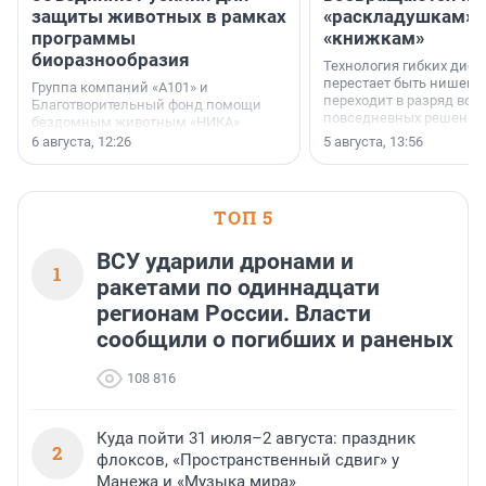
защиты животных в рамках
«раскладушкам» 
программы
«книжкам»
биоразнообразия
Технология гибких дисп
перестает быть нишевы
Группа компаний «А101» и
переходит в разряд вос
Благотворительный фонд помощи
повседневных решений
бездомным животным «НИКА»
заключили соглашение о
6 августа, 12:26
5 августа, 13:56
стратегическом сотрудничестве.
ТОП 5
ВСУ ударили дронами и
1
ракетами по одиннадцати
регионам России. Власти
сообщили о погибших и раненых
108 816
Куда пойти 31 июля–2 августа: праздник
2
флоксов, «Пространственный сдвиг» у
Манежа и «Музыка мира»