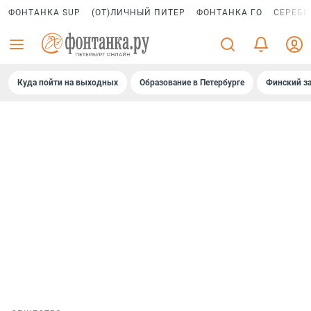
ФОНТАНКА SUP
(ОТ)ЛИЧНЫЙ ПИТЕР
ФОНТАНКА ГО
СЕРЕБР
Куда пойти на выходных
Образование в Петербурге
Финский за