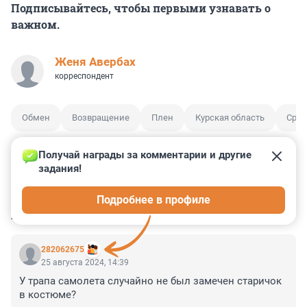
Подписывайтесь, чтобы первыми узнавать о
важном.
Женя Авербах
корреспондент
Обмен
Возвращение
Плен
Курская область
Сроч
Получай награды за комментарии и другие 
задания!
2
3
0
0
1
Подробнее в профиле
КОММЕНТАРИИ
27
282062675
25 августа 2024, 14:39
У трапа самолета случайно не был замечен старичок 
в костюме?