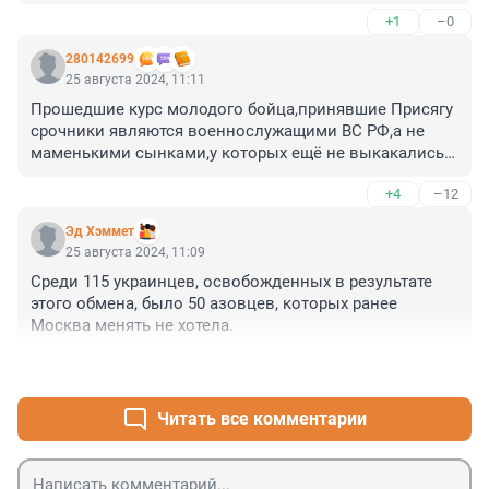
+1
–0
280142699
25 августа 2024, 11:11
Прошедшие курс молодого бойца,принявшие Присягу 
срочники являются военнослужащими ВС РФ,а не 
маменькими сынками,у которых ещё не выкакались 
домашние пирожки и ОБЯЗАНЫ ! защищать 
+4
–12
территориальную целостность РФ,а не позорно 
сдаваться в плен.Во всяком случае,я так считал в 
Эд Хэммет
СССР,когда принимал Присягу.И не надо меня тыкать 
25 августа 2024, 11:09
в 1941 год,всё читал и знаю.
Среди 115 украинцев, освобожденных в результате 
этого обмена, было 50 азовцев, которых ранее 
Москва менять не хотела.
+9
–1
Читать все комментарии