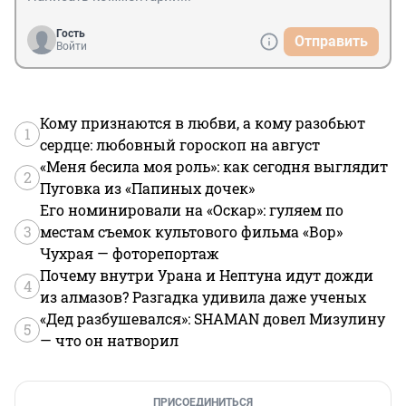
Гость
Отправить
Войти
Кому признаются в любви, а кому разобьют
1
сердце: любовный гороскоп на август
«Меня бесила моя роль»: как сегодня выглядит
2
Пуговка из «Папиных дочек»
Его номинировали на «Оскар»: гуляем по
3
местам съемок культового фильма «Вор»
Чухрая — фоторепортаж
Почему внутри Урана и Нептуна идут дожди
4
из алмазов? Разгадка удивила даже ученых
«Дед разбушевался»: SHAMAN довел Мизулину
5
— что он натворил
ПРИСОЕДИНИТЬСЯ