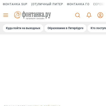
ФОНТАНКА SUP
(ОТ)ЛИЧНЫЙ ПИТЕР
ФОНТАНКА ГО
СЕРЕБР
Куда пойти на выходных
Образование в Петербурге
Кто поступ