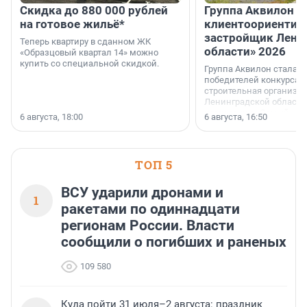
Скидка до 880 000 рублей
Группа Аквилон 
на готовое жильё*
клиентоориентир
застройщик Лени
Теперь квартиру в сданном ЖК
области» 2026
«Образцовый квартал 14» можно
купить со специальной скидкой.
Группа Аквилон стала 
победителей конкурса 
строительная организа
Ленинградской области 
номинации «Самый
6 августа, 18:00
6 августа, 16:50
клиентоориентированн
застройщик Ленинград
области».
ТОП 5
ВСУ ударили дронами и
1
ракетами по одиннадцати
регионам России. Власти
сообщили о погибших и раненых
109 580
Куда пойти 31 июля–2 августа: праздник