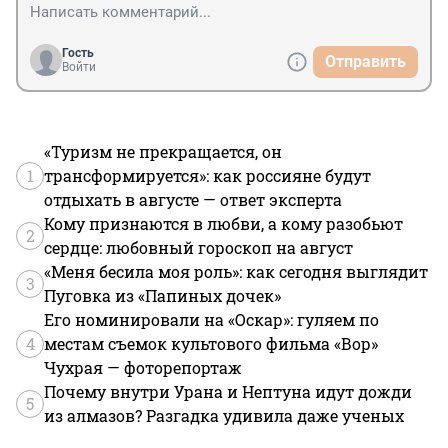
Гость
Отправить
Войти
«Туризм не прекращается, он
1
трансформируется»: как россияне будут
отдыхать в августе — ответ эксперта
Кому признаются в любви, а кому разобьют
2
сердце: любовный гороскоп на август
«Меня бесила моя роль»: как сегодня выглядит
3
Пуговка из «Папиных дочек»
Его номинировали на «Оскар»: гуляем по
4
местам съемок культового фильма «Вор»
Чухрая — фоторепортаж
Почему внутри Урана и Нептуна идут дожди
5
из алмазов? Разгадка удивила даже ученых