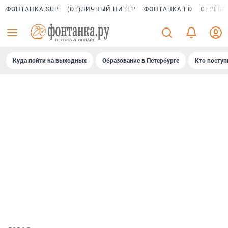
ФОНТАНКА SUP
(ОТ)ЛИЧНЫЙ ПИТЕР
ФОНТАНКА ГО
СЕРЕБР
Куда пойти на выходных
Образование в Петербурге
Кто поступ