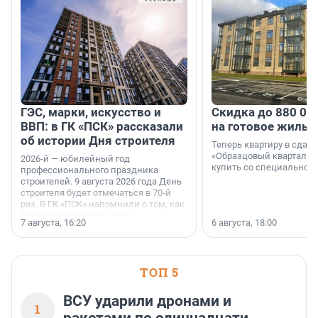
ГЭС, марки, искусство и
Скидка до 880 00
ВВП: в ГК «ПСК» рассказали
на готовое жильё
об истории Дня строителя
Теперь квартиру в сда
«Образцовый квартал 1
2026-й — юбилейный год
купить со специальной 
профессионального праздника
строителей. 9 августа 2026 года День
строителя будет отмечаться в 70-й
раз. В ГК «ПСК» напомнили о том, как
появился праздник и как
7 августа, 16:20
6 августа, 18:00
поменялась роль строительства.
ТОП 5
ВСУ ударили дронами и
1