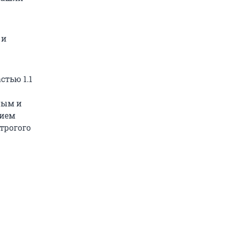
 и
стью 1.1
ным и
нием
трогого