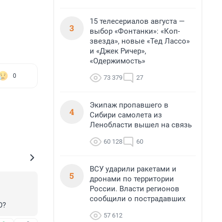
15 телесериалов августа —
3
выбор «Фонтанки»: «Коп-
звезда», новые «Тед Лассо»
и «Джек Ричер»,
«Одержимость»
0
73 379
27
Экипаж пропавшего в
4
Сибири самолета из
Ленобласти вышел на связь
60 128
60
ВСУ ударили ракетами и
5
дронами по территории
России. Власти регионов
сообщили о пострадавших
О?
57 612