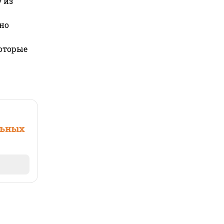
 из
но
которые
льных