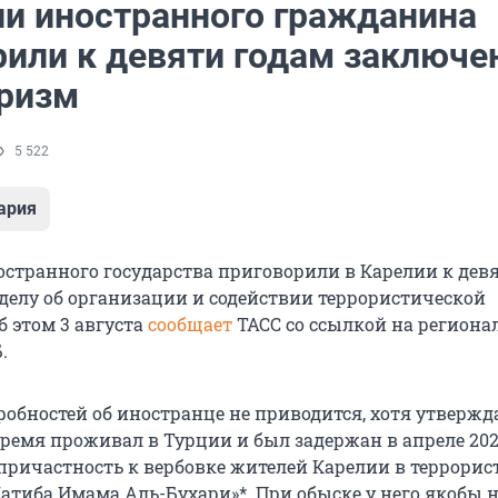
ии иностранного гражданина
рили к девяти годам заключе
оризм
5 522
ария
странного государства приговорили в Карелии к дев
делу об организации и содействии террористической
б этом 3 августа
сообщает
ТАСС со ссылкой на региона
.
обностей об иностранце не приводится, хотя утвержда
ремя проживал в Турции и был задержан в апреле 202
причастность к вербовке жителей Карелии в террори
атиба Имама Аль-Бухари»*. При обыске у него якобы