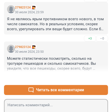
279823124
30 июля 2024, 23:59
Я не являюсь ярым противником всего нового, в том 
числе самокатов. Но в реальных условиях, скорее 
всего, урегулировать эти вещи будет сложно. Если бы 
были дорожки, но их, скорее всего, не будет в таком 
+3
–0
количестве для самокатов. Тем более так сразу, это 
время нужно их построить.

279823124
30 июля 2024, 23:50
Но опять вопрос, за счет чего дорожки? За счет части 
Можете статистически посмотреть, сколько на 
тротуара, проезжей части? Везде какие-то вопросы 
тротуаре пешеходов и сколько самокатчиков. Вы 
возникают
увидите, что все пешеходы, скорее всего, будут 
против; самокатчиков гораздо меньше, и они будут 
+6
–2
за. Полный запрет произошел, например, в таком 
небезызвестном городе, как Париж, потому что они 
ничего не смогли с этим сделать. Поэтому как один 
Читать все комментарии
из вариантов - почему бы и нет! Очень здорово, что в 
Петербурге запретили их, хотя бы в центре!!