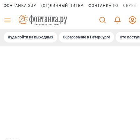
ФОНТАНКА SUP
(ОТ)ЛИЧНЫЙ ПИТЕР
ФОНТАНКА ГО
СЕРЕБР
Куда пойти на выходных
Образование в Петербурге
Кто поступ