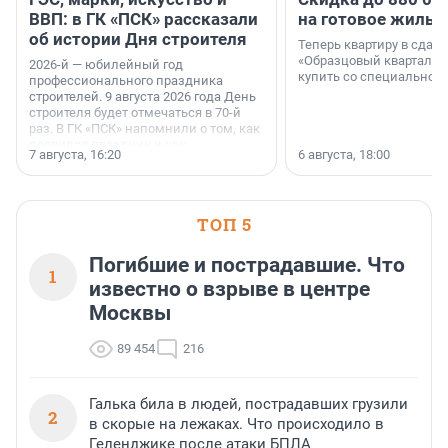
ВВП: в ГК «ПСК» рассказали
на готовое жильё
об истории Дня строителя
Теперь квартиру в сда
«Образцовый квартал 1
2026-й — юбилейный год
купить со специальной 
профессионального праздника
строителей. 9 августа 2026 года День
строителя будет отмечаться в 70-й
раз. В ГК «ПСК» напомнили о том, как
появился праздник и как
7 августа, 16:20
6 августа, 18:00
поменялась роль строительства.
ТОП 5
Погибшие и пострадавшие. Что
1
известно о взрыве в центре
Москвы
89 454
216
Галька била в людей, пострадавших грузили
2
в скорые на лежаках. Что происходило в
Геленджике после атаки БПЛА