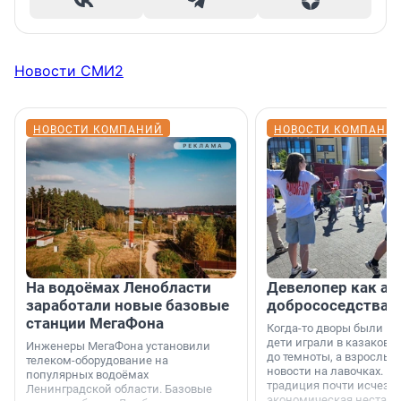
Новости СМИ2
НОВОСТИ КОМПАНИЙ
НОВОСТИ КОМПАНИ
На водоёмах Ленобласти
Девелопер как ар
заработали новые базовые
добрососедства
станции МегаФона
Когда-то дворы были ме
дети играли в казаков-
Инженеры МегаФона установили
до темноты, а взрослые
телеком-оборудование на
новости на лавочках. В 1
популярных водоёмах
традиция почти исчезл
Ленинградской области. Базовые
экономическая нестаби