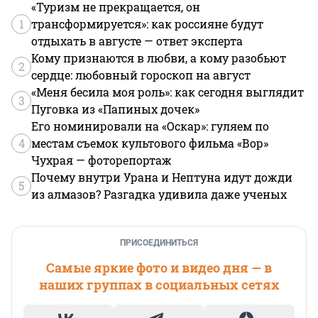
«Туризм не прекращается, он
1
трансформируется»: как россияне будут
отдыхать в августе — ответ эксперта
Кому признаются в любви, а кому разобьют
2
сердце: любовный гороскоп на август
«Меня бесила моя роль»: как сегодня выглядит
3
Пуговка из «Папиных дочек»
Его номинировали на «Оскар»: гуляем по
4
местам съемок культового фильма «Вор»
Чухрая — фоторепортаж
Почему внутри Урана и Нептуна идут дожди
5
из алмазов? Разгадка удивила даже ученых
ПРИСОЕДИНИТЬСЯ
Самые яркие фото и видео дня — в
наших группах в социальных сетях