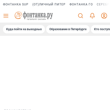
ФОНТАНКА SUP
(ОТ)ЛИЧНЫЙ ПИТЕР
ФОНТАНКА ГО
СЕРЕБР
Куда пойти на выходных
Образование в Петербурге
Кто поступ