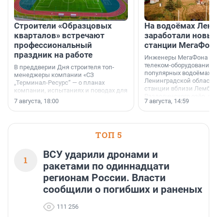
Строители «Образцовых
На водоёмах Лен
кварталов» встречают
заработали новы
профессиональный
станции МегаФон
праздник на работе
Инженеры МегаФона ус
телеком-оборудование 
В преддверии Дня строителя топ-
популярных водоёмах
менеджеры компании «СЗ
Ленинградской области
„Терминал-Ресурс“ — о планах
станции вблизи Лембол
компании, испытаниях и поводах для
Раздолинского озёр, а 
осторожного оптимизма.
7 августа, 18:00
7 августа, 14:59
недалеко от Большого Т
водопада.
ТОП 5
ВСУ ударили дронами и
1
ракетами по одиннадцати
регионам России. Власти
сообщили о погибших и раненых
111 256