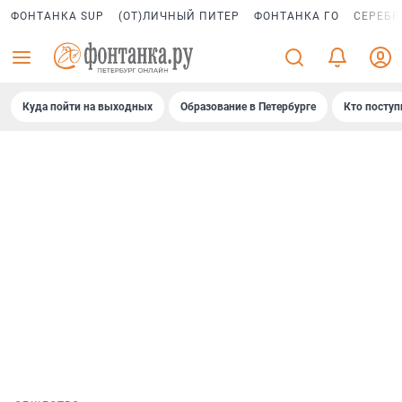
ФОНТАНКА SUP
(ОТ)ЛИЧНЫЙ ПИТЕР
ФОНТАНКА ГО
СЕРЕБР
Куда пойти на выходных
Образование в Петербурге
Кто поступ