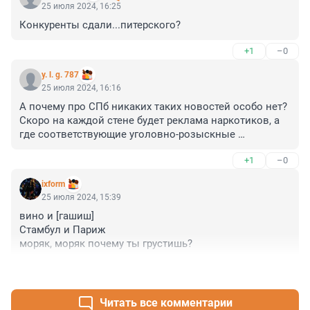
25 июля 2024, 16:25
Конкуренты сдали...питерского?
+1
–0
y. l. g. 787
25 июля 2024, 16:16
А почему про СПб никаких таких новостей особо нет? 
Скоро на каждой стене будет реклама наркотиков, а 
где соответствующие уголовно-розыскные 
мероприятия??? Такое чувство, что со всей страны 
+1
–0
дилеры собрались в СПб, но их особо не трогают, 
кому-то сверху это выгодно, процент имеет???
ixform
25 июля 2024, 15:39
вино и [гашиш] 

Стамбул и Париж

моряк, моряк почему ты грустишь?
+1
–1
Читать все комментарии