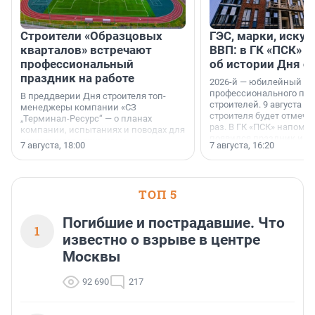
Строители «Образцовых
ГЭС, марки, искус
кварталов» встречают
ВВП: в ГК «ПСК» р
профессиональный
об истории Дня с
праздник на работе
2026-й — юбилейный го
профессионального пр
В преддверии Дня строителя топ-
строителей. 9 августа 2
менеджеры компании «СЗ
строителя будет отмечат
„Терминал-Ресурс“ — о планах
раз. В ГК «ПСК» напомни
компании, испытаниях и поводах для
появился праздник и к
осторожного оптимизма.
7 августа, 18:00
7 августа, 16:20
поменялась роль строит
ТОП 5
Погибшие и пострадавшие. Что
1
известно о взрыве в центре
Москвы
92 690
217