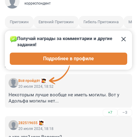
корреспондент
Пригожин
Евгений Пригожин
Гибель Пригожина
Мог
Получай награды за комментарии и другие 
задания!
7
12
0
19
0
Подробнее в профиле
КОММЕНТАРИИ
38
Всё пройдёт
20 июля 2024, 18:52
Некоторым лучше вообще не иметь могилы. Вот у 
Адольфа могилы нет...
+7
–3
282519655
20 июля 2024, 18:18