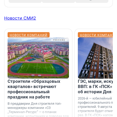
Новости СМИ2
НОВОСТИ КОМПАНИЙ
НОВОСТИ КОМПАНИ
Строители «Образцовых
ГЭС, марки, искус
кварталов» встречают
ВВП: в ГК «ПСК» р
профессиональный
об истории Дня с
праздник на работе
2026-й — юбилейный го
профессионального пр
В преддверии Дня строителя топ-
строителей. 9 августа 2
менеджеры компании «СЗ
строителя будет отмечат
„Терминал-Ресурс“ — о планах
раз. В ГК «ПСК» напомни
компании, испытаниях и поводах для