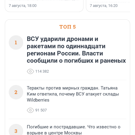
появился праздник и к
осторожного оптимизма.
7 августа, 18:00
7 августа, 16:20
поменялась роль строит
ТОП 5
ВСУ ударили дронами и
1
ракетами по одиннадцати
регионам России. Власти
сообщили о погибших и раненых
114 382
Теракты против мирных граждан. Татьяна
2
Ким ответила, почему ВСУ атакует склады
Wildberries
91 507
Погибшие и пострадавшие. Что известно о
3
взрыве в центре Москвы