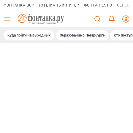
ФОНТАНКА SUP
(ОТ)ЛИЧНЫЙ ПИТЕР
ФОНТАНКА ГО
СЕРЕБР
Куда пойти на выходных
Образование в Петербурге
Кто поступ