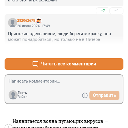
а кто это? муж Валерии?
+7
–1
282062675
20 июля 2024, 17:49
Пригожин здесь писем, люди берегите краску, она 
может понадобиться , но только не в Питере
+0
–1
Читать все комментарии
Гость
Отправить
Войти
Надвигается волна пугающих вирусов —
1
ученые потребовали срочно усилить