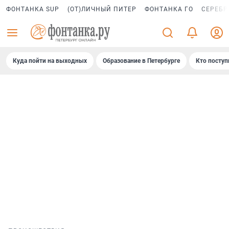
ФОНТАНКА SUP
(ОТ)ЛИЧНЫЙ ПИТЕР
ФОНТАНКА ГО
СЕРЕБР
Куда пойти на выходных
Образование в Петербурге
Кто поступ