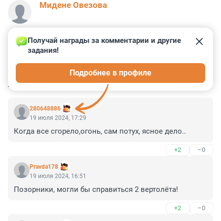
Мидене Овезова
Получай награды за комментарии и другие 
задания!
0
0
0
0
0
Подробнее в профиле
КОММЕНТАРИИ
4
280648886
19 июля 2024, 17:29
Когда все сгорело,огонь, сам потух, ясное дело..
+2
–0
Pravda178
19 июля 2024, 16:51
Позорники, могли бы справиться 2 вертолёта!
+2
–0