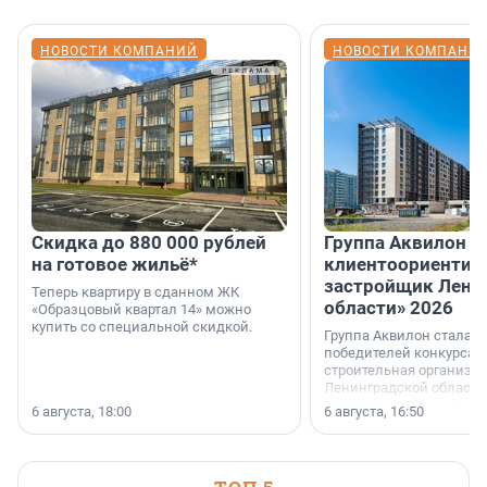
НОВОСТИ КОМПАНИЙ
НОВОСТИ КОМПАНИ
Скидка до 880 000 рублей
Группа Аквилон 
на готовое жильё*
клиентоориентир
застройщик Лени
Теперь квартиру в сданном ЖК
области» 2026
«Образцовый квартал 14» можно
купить со специальной скидкой.
Группа Аквилон стала 
победителей конкурса 
строительная организа
Ленинградской области 
номинации «Самый
6 августа, 18:00
6 августа, 16:50
клиентоориентированн
застройщик Ленинград
области».