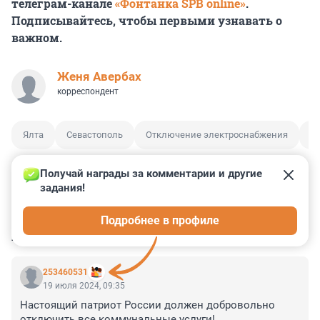
телеграм-канале
«Фонтанка SPB online»
.
Подписывайтесь, чтобы первыми узнавать о
важном.
Женя Авербах
корреспондент
Ялта
Севастополь
Отключение электроснабжения
О
Получай награды за комментарии и другие 
задания!
0
2
1
0
0
Подробнее в профиле
КОММЕНТАРИИ
8
253460531
19 июля 2024, 09:35
Настоящий патриот России должен добровольно 
отключить все коммунальные услуги!