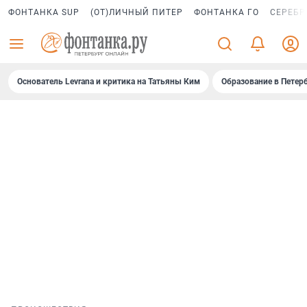
ФОНТАНКА SUP
(ОТ)ЛИЧНЫЙ ПИТЕР
ФОНТАНКА ГО
СЕРЕБР
Основатель Levrana и критика на Татьяны Ким
Образование в Петер