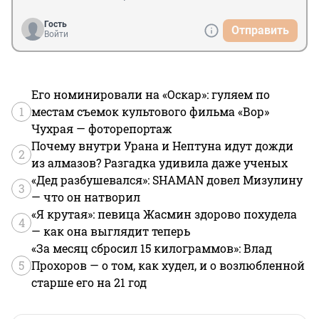
Гость
Отправить
Войти
Его номинировали на «Оскар»: гуляем по
1
местам съемок культового фильма «Вор»
Чухрая — фоторепортаж
Почему внутри Урана и Нептуна идут дожди
2
из алмазов? Разгадка удивила даже ученых
«Дед разбушевался»: SHAMAN довел Мизулину
3
— что он натворил
«Я крутая»: певица Жасмин здорово похудела
4
— как она выглядит теперь
«За месяц сбросил 15 килограммов»: Влад
5
Прохоров — о том, как худел, и о возлюбленной
старше его на 21 год