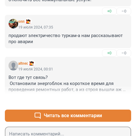
+0
–0
опп
19 июля 2024, 07:35
продают электричество туркам-а нам рассказывают 
про аварии
+0
–0
altnec
19 июля 2024, 00:01
Вот где тут связь?

 Остановили энергоблок на короткое время для 
проведения ремонтных работ, а из строя вышли аж 
десятки подстанций и линий передач.

+2
–0
 Как так-то?
Читать все комментарии