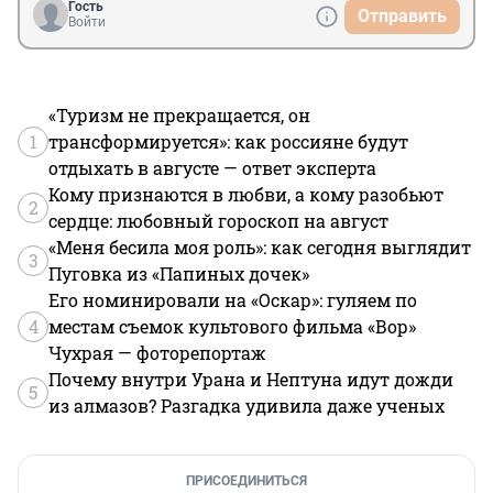
Гость
Отправить
Войти
«Туризм не прекращается, он
1
трансформируется»: как россияне будут
отдыхать в августе — ответ эксперта
Кому признаются в любви, а кому разобьют
2
сердце: любовный гороскоп на август
«Меня бесила моя роль»: как сегодня выглядит
3
Пуговка из «Папиных дочек»
Его номинировали на «Оскар»: гуляем по
4
местам съемок культового фильма «Вор»
Чухрая — фоторепортаж
Почему внутри Урана и Нептуна идут дожди
5
из алмазов? Разгадка удивила даже ученых
ПРИСОЕДИНИТЬСЯ