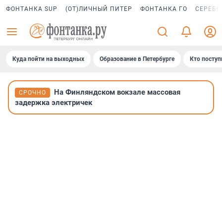
ФОНТАНКА SUP
(ОТ)ЛИЧНЫЙ ПИТЕР
ФОНТАНКА ГО
СЕРЕБР
Куда пойти на выходных
Образование в Петербурге
Кто поступ
На Финляндском вокзале массовая
СРОЧНО
задержка электричек