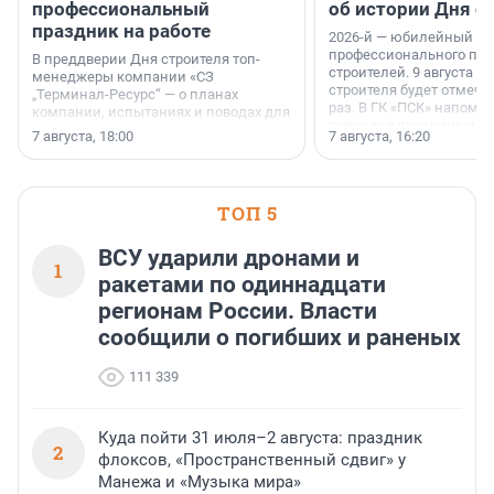
профессиональный
об истории Дня с
праздник на работе
2026-й — юбилейный го
профессионального пр
В преддверии Дня строителя топ-
строителей. 9 августа 2
менеджеры компании «СЗ
строителя будет отмечат
„Терминал-Ресурс“ — о планах
раз. В ГК «ПСК» напомни
компании, испытаниях и поводах для
появился праздник и к
осторожного оптимизма.
7 августа, 18:00
7 августа, 16:20
поменялась роль строит
ТОП 5
ВСУ ударили дронами и
1
ракетами по одиннадцати
регионам России. Власти
сообщили о погибших и раненых
111 339
Куда пойти 31 июля–2 августа: праздник
2
флоксов, «Пространственный сдвиг» у
Манежа и «Музыка мира»