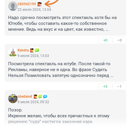
280942199
22 июля 2024, 13:04
Надо срочно посмотреть этот спектакль хотя бы на 
Ютюбе, чтобы составить какое-то собственное 
мнение. Ведь на вкус и на цвет, как известно, 
товарищей нет : кто-то раскритикует попа, кто-то — 
+0
–0
попадью, а третий — поповскую дочку. Вот и получим 
три разных обвинения, а речь об одном семействе. 
Kendra
Спасибо за информацию!
9 июля 2024, 13:03
Посмотрела спектакль на ютубе. После такой-то 
Рекламы, наверное не я одна. Во фразе Судить 
Нельзя Помиловать запятую однозначно перед 
Помиловать ставим. Контр доводы неубедительны.
+3
–1
obedanet
9 июля 2024, 09:32
Позор.

Икренне желаю, чтобы всех причастных к этому 
решению "суда" настигла законная кара.