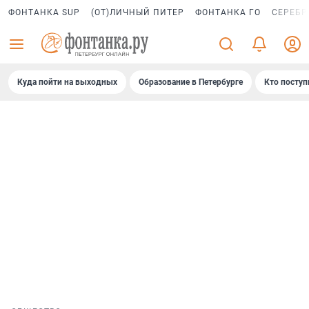
ФОНТАНКА SUP
(ОТ)ЛИЧНЫЙ ПИТЕР
ФОНТАНКА ГО
СЕРЕБР
Куда пойти на выходных
Образование в Петербурге
Кто поступ