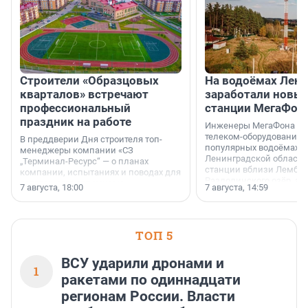
Строители «Образцовых
На водоёмах Лен
кварталов» встречают
заработали новы
профессиональный
станции МегаФон
праздник на работе
Инженеры МегаФона ус
телеком-оборудование 
В преддверии Дня строителя топ-
популярных водоёмах
менеджеры компании «СЗ
Ленинградской области
„Терминал-Ресурс“ — о планах
станции вблизи Лембол
компании, испытаниях и поводах для
Раздолинского озёр, а 
осторожного оптимизма.
7 августа, 18:00
7 августа, 14:59
недалеко от Большого Т
водопада.
ТОП 5
ВСУ ударили дронами и
1
ракетами по одиннадцати
регионам России. Власти