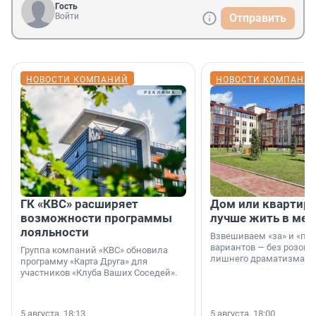
Гость
Войти
Отправить
НОВОСТИ КОМПАНИЙ
НОВОСТИ КОМПАНИ
ГК «КВС» расширяет
Дом или квартира
возможности программы
лучше жить в мег
лояльности
Взвешиваем «за» и «про
вариантов — без розовы
Группа компаний «КВС» обновила
лишнего драматизма.
программу «Карта Друга» для
участников «Клуба Ваших Соседей».
5 августа, 18:13
5 августа, 18:00