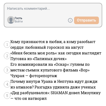
Гость
Отправить
Войти
Кому признаются в любви, а кому разобьют
1
сердце: любовный гороскоп на август
«Меня бесила моя роль»: как сегодня выглядит
2
Пуговка из «Папиных дочек»
Его номинировали на «Оскар»: гуляем по
3
местам съемок культового фильма «Вор»
Чухрая — фоторепортаж
Почему внутри Урана и Нептуна идут дожди
4
из алмазов? Разгадка удивила даже ученых
«Дед разбушевался»: SHAMAN довел Мизулину
5
— что он натворил