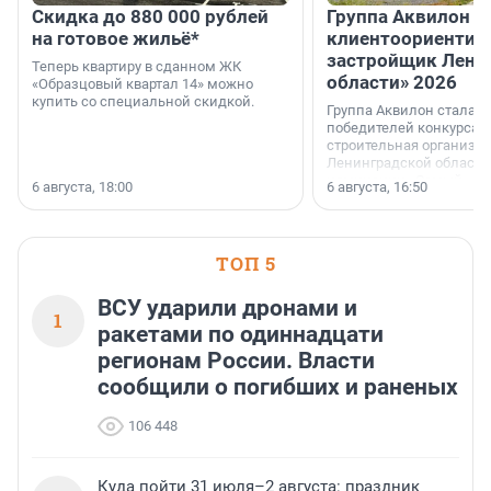
Скидка до 880 000 рублей
Группа Аквилон 
на готовое жильё*
клиентоориентир
застройщик Лени
Теперь квартиру в сданном ЖК
области» 2026
«Образцовый квартал 14» можно
купить со специальной скидкой.
Группа Аквилон стала 
победителей конкурса 
строительная организа
Ленинградской области 
номинации «Самый
6 августа, 18:00
6 августа, 16:50
клиентоориентированн
застройщик Ленинград
области».
ТОП 5
ВСУ ударили дронами и
1
ракетами по одиннадцати
регионам России. Власти
сообщили о погибших и раненых
106 448
Куда пойти 31 июля–2 августа: праздник