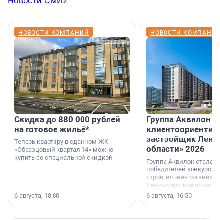
Новости СМИ2
НОВОСТИ КОМПАНИЙ
НОВОСТИ КОМПАНИ
Скидка до 880 000 рублей
Группа Аквилон 
на готовое жильё*
клиентоориентир
застройщик Лени
Теперь квартиру в сданном ЖК
области» 2026
«Образцовый квартал 14» можно
купить со специальной скидкой.
Группа Аквилон стала 
победителей конкурса 
строительная организа
Ленинградской области 
номинации «Самый
6 августа, 18:00
6 августа, 16:50
клиентоориентированн
застройщик Ленинград
области».