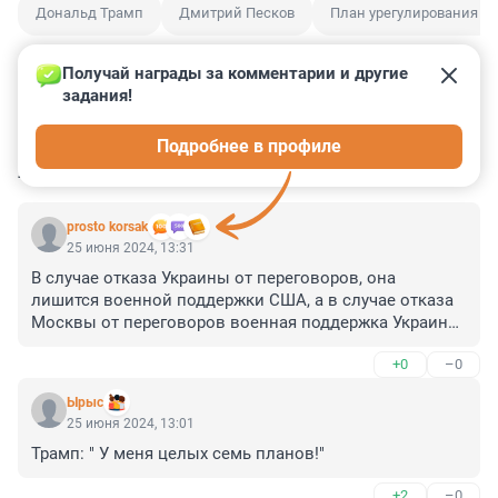
Дональд Трамп
Дмитрий Песков
План урегулирования
Получай награды за комментарии и другие 
задания!
1
0
0
1
0
Подробнее в профиле
КОММЕНТАРИИ
3
prosto korsak
25 июня 2024, 13:31
В случае отказа Украины от переговоров, она 
лишится военной поддержки США, а в случае отказа 
Москвы от переговоров военная поддержка Украины 
Соединёнными Штатами усилится.

+0
–0
Наверное, тут есть какая-то логика. Доступная Трампу 
и его советникам.
Ырыс
25 июня 2024, 13:01
Трамп: " У меня целых семь планов!"
+2
–0