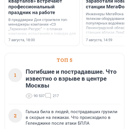
кварталов» встречают
заработали новы
профессиональный
станции МегаФон
праздник на работе
Инженеры МегаФона ус
телеком-оборудование 
В преддверии Дня строителя топ-
популярных водоёмах
менеджеры компании «СЗ
Ленинградской области
„Терминал-Ресурс“ — о планах
станции вблизи Лембол
компании, испытаниях и поводах для
Раздолинского озёр, а 
осторожного оптимизма.
7 августа, 18:00
7 августа, 14:59
недалеко от Большого Т
водопада.
ТОП 5
Погибшие и пострадавшие. Что
1
известно о взрыве в центре
Москвы
90 537
217
Галька била в людей, пострадавших грузили
2
в скорые на лежаках. Что происходило в
Геленджике после атаки БПЛА