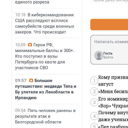
Всем дико инте
единого разреза
10:18
В киберкомандовании
США расследуют всплеск
самоубийств среди военных
хакеров. Что происходит
10:09
Герои РФ,
минимальные баллы и 300+.
Гость
Кто поступил в вузы
Войти
Петербурга по квоте для
участников СВО
Кому призна
1
09:57
Большое
август
путешествие: медведи Тяпа и
2
«Меня бесил
Бу улетели из Ленобласти в
Ирландию
Его номинир
3
«Вор» Чухра
09:54
Пять человек ранены в
Почему внут
4
результате атак в
даже учены
Белгородской области
5
«Дед разбуш