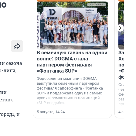
по
В семейную гавань на одной
Зажгли
волне: DOGMA стала
Холдин
ии сезона
партнером фестиваля
посети
р-лиги,
«Фонтанка SUP»
«Фонта
фотоз
Федеральная компания DOGMA
выступила семейным партнером
Строител
фестиваля сапсерфинга «Фонтанка
четверты
сии
SUP» и поддержала одну из самых
фестивал
ярких и романтичных номинаций —
етов»,
раз комп
«SUP-свадьба».
привезти
,
и подари
5 августа, 14:24
4 августа,
ород», и
посетите
необычно