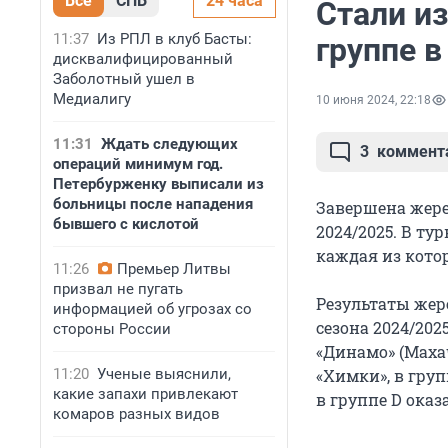
Все
СПБ
24 часа
Стали и
11:37
Из РПЛ в клуб Басты:
группе в
дисквалифицированный
Заболотный ушел в
Медиалигу
10 июня 2024, 22:18
11:31
Ждать следующих
3
коммент
операций минимум год.
Петербурженку выписали из
больницы после нападения
Завершена жере
бывшего с кислотой
2024/2025. В ту
каждая из котор
11:26
Премьер Литвы
призвал не пугать
Результаты жер
информацией об угрозах со
сезона 2024/202
стороны России
«Динамо» (Махач
11:20
Ученые выяснили,
«Химки», в груп
какие запахи привлекают
в группе D оказа
комаров разных видов