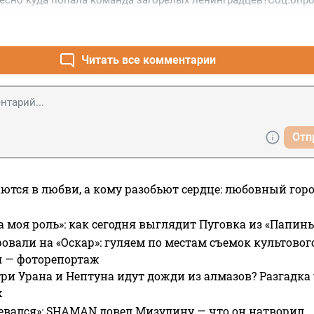
ресно куда попала команда загорелых ленинградцев?Соц.опр
Читать все комментарии
Отп
ются в любви, а кому разобьют сердце: любовный гор
а моя роль»: как сегодня выглядит Пуговка из «Папин
овали на «Оскар»: гуляем по местам съемок культово
я — фоторепортаж
ри Урана и Нептуна идут дожди из алмазов? Разгадка
х
евался»: SHAMAN довел Мизулину — что он натворил