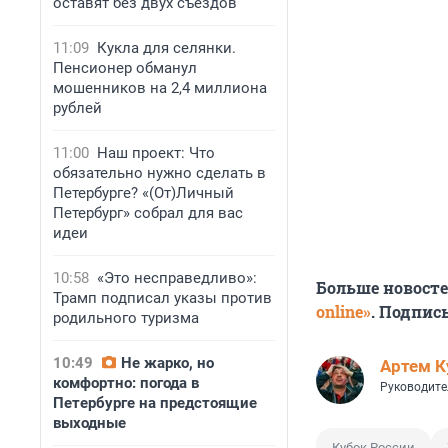
оставят без двух съездов
11:09
Кукла для селянки.
Пенсионер обманул
мошенников на 2,4 миллиона
рублей
11:00
Наш проект: Что
обязательно нужно сделать в
Петербурге? «(От)Личный
Петербург» собрал для вас
идеи
10:58
«Это несправедливо»:
Больше новост
Трамп подписал указы против
online»
. Подпис
родильного туризма
10:49
Не жарко, но
Артем К
комфортно: погода в
Руководите
Петербурге на предстоящие
выходные
Кубок России