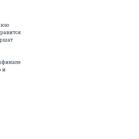
хнюю
правится
ершат
ерфинале
о и