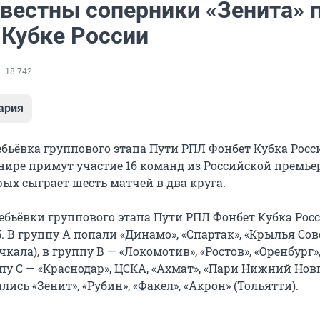
звестны соперники «Зенита» 
 Кубке России
18 742
ария
бьёвка группового этапа Пути РПЛ Фонбет Кубка Росс
рнире примут участие 16 команд из Российской премье
ых сыграет шесть матчей в два круга.
ебьёвки группового этапа Пути РПЛ Фонбет Кубка Рос
5. В группу А попали «Динамо», «Спартак», «Крылья Сов
кала), в группу В — «Локомотив», «Ростов», «Оренбург»
пу С — «Краснодар», ЦСКА, «Ахмат», «Пари Нижний Новг
лись «Зенит», «Рубин», «Факел», «Акрон» (Тольятти).