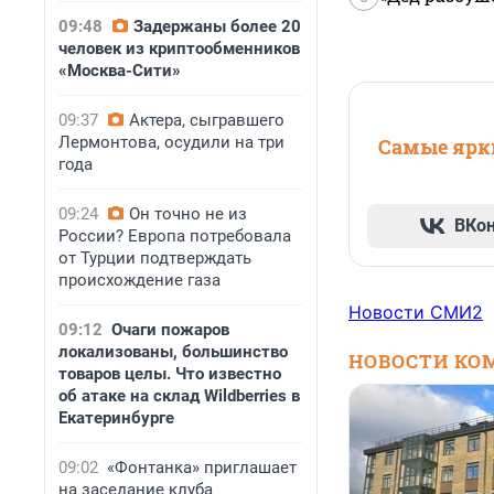
09:48
Задержаны более 20
человек из криптообменников
«Москва-Сити»
09:37
Актера, сыгравшего
Лермонтова, осудили на три
Самые ярки
года
09:24
Он точно не из
ВКо
России? Европа потребовала
от Турции подтверждать
происхождение газа
Новости СМИ2
09:12
Очаги пожаров
локализованы, большинство
НОВОСТИ КО
товаров целы. Что известно
об атаке на склад Wildberries в
Екатеринбурге
09:02
«Фонтанка» приглашает
на заседание клуба