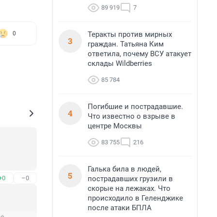
89 919
7
Теракты против мирных
0
3
граждан. Татьяна Ким
ответила, почему ВСУ атакует
склады Wildberries
85 784
Погибшие и пострадавшие.
4
Что известно о взрыве в
центре Москвы
83 755
216
Галька била в людей,
5
пострадавших грузили в
+0
–0
скорые на лежаках. Что
происходило в Геленджике
после атаки БПЛА