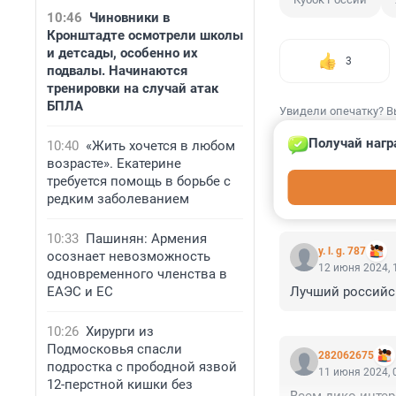
10:46
Чиновники в
Кронштадте осмотрели школы
и детсады, особенно их
3
подвалы. Начинаются
тренировки на случай атак
БПЛА
Увидели опечатку? В
Получай нагр
10:40
«Жить хочется в любом
возрасте». Екатерине
требуется помощь в борьбе с
редким заболеванием
КОММЕНТАР
10:33
Пашинян: Армения
y. l. g. 787
осознает невозможность
12 июня 2024, 
одновременного членства в
ЕАЭС и ЕС
Лучший российск
10:26
Хирурги из
Подмосковья спасли
282062675
подростка с прободной язвой
11 июня 2024, 
12-перстной кишки без