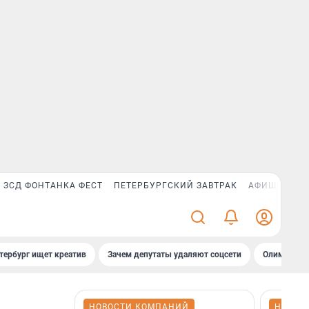
ЗСД ФОНТАНКА ФЕСТ
ПЕТЕРБУРГСКИЙ ЗАВТРАК
АФИША PLUS
тербург ищет креатив
Зачем депутаты удаляют соцсети
Олимпиадни
НОВОСТИ КОМПАНИЙ
НОВОС