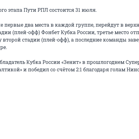
ого этапа Пути РПЛ состоится 31 июля.
е первые два места в каждой группе, перейдут в вер
адии (плей-офф) Фонбет Кубка России, третье место от
 второй стадии (плей-офф), а последние команды зав
ре.
ладатель Кубка России «Зенит» в прошлогоднем Суп
алтикой» и победил со счётом 2:1 благодаря голам Нин