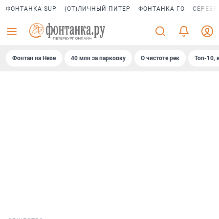
ФОНТАНКА SUP
(ОТ)ЛИЧНЫЙ ПИТЕР
ФОНТАНКА ГО
СЕРЕБР
Фонтан на Неве
40 млн за парковку
О чистоте рек
Топ-10, 