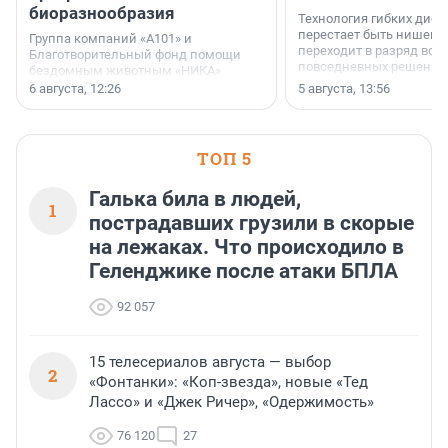
биоразнообразия
Технология гибких дисп
перестает быть нишевы
Группа компаний «А101» и
переходит в разряд вос
Благотворительный фонд помощи
повседневных решений
бездомным животным «НИКА»
заключили соглашение о
6 августа, 12:26
5 августа, 13:56
стратегическом сотрудничестве.
ТОП 5
Галька била в людей,
1
пострадавших грузили в скорые
на лежаках. Что происходило в
Геленджике после атаки БПЛА
92 057
15 телесериалов августа — выбор
2
«Фонтанки»: «Коп-звезда», новые «Тед
Лассо» и «Джек Ричер», «Одержимость»
76 120
27