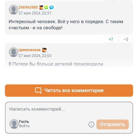
https://www.fontanka.ru/2003/05/27/59891/

266963985
https://www.fontanka.ru/2003/05/26/62323/
27 мая 2024, 23:37
Интересный человек. Всё у него в порядке. С таким 
счастьем - и на свободе!
+7
–0
гденковская
27 мая 2024, 22:03
В Питере бы больше деталей производили.
+0
–2
Читать все комментарии
Гость
Отправить
Войти