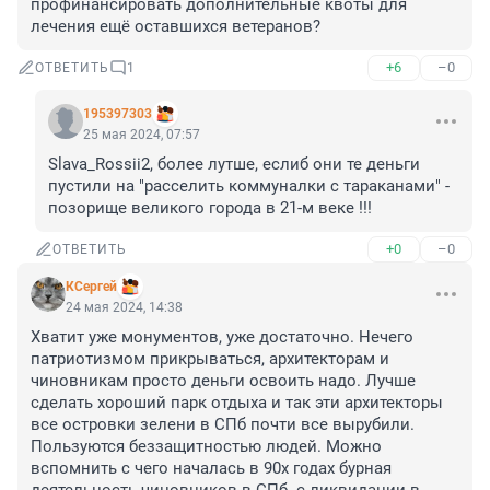
профинансировать дополнительные квоты для 
лечения ещё оставшихся ветеранов?
+6
–0
ОТВЕТИТЬ
1
195397303
25 мая 2024, 07:57
Slava_Rossii2, более лутше, еслиб они те деньги 
пустили на "расселить коммуналки с тараканами" - 
позорище великого города в 21-м веке !!!
+0
–0
ОТВЕТИТЬ
КСергей
24 мая 2024, 14:38
Хватит уже монументов, уже достаточно. Нечего 
патриотизмом прикрываться, архитекторам и 
чиновникам просто деньги освоить надо. Лучше 
сделать хороший парк отдыха и так эти архитекторы 
все островки зелени в СПб почти все вырубили. 
Пользуются беззащитностью людей. Можно 
вспомнить с чего началась в 90х годах бурная 