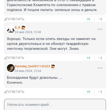
деятельность чиновников в СПб- с ликвидации в 
Горисполкоме Комитета по озеленению с правом 
подписи. И пошли пилить- зеленые зоны и деньги.
+6
–0
ОТВЕТИТЬ
В_Ф
24 мая 2024, 13:38
Хорошо. Только если опять звезды не заменят на 
орлов двухголовых и не обзовут гвардейскую 
ленточку георгиевской. Они могут. Знаю.
+4
–2
ОТВЕТИТЬ
Barmaley_5e4d0211d3423
24 мая 2024, 13:34
Блокадники будут довольны ....

Конечно.
+0
–2
ОТВЕТИТЬ