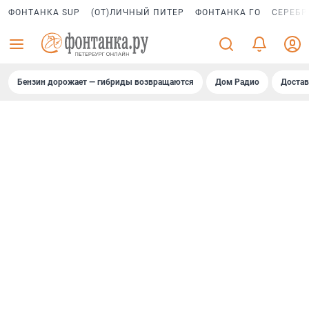
ФОНТАНКА SUP
(ОТ)ЛИЧНЫЙ ПИТЕР
ФОНТАНКА ГО
СЕРЕБР
Бензин дорожает — гибриды возвращаются
Дом Радио
Достав