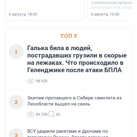
строительная организа
Ленинградской области 
номинации «Самый
6 августа, 18:00
6 августа, 16:50
клиентоориентированн
застройщик Ленинград
области».
ТОП 5
Галька била в людей,
1
пострадавших грузили в скорые
на лежаках. Что происходило в
Геленджике после атаки БПЛА
98 620
Экипаж пропавшего в Сибири самолета из
2
Ленобласти вышел на связь
66 236
62
ВСУ ударили ракетами и дронами по
3