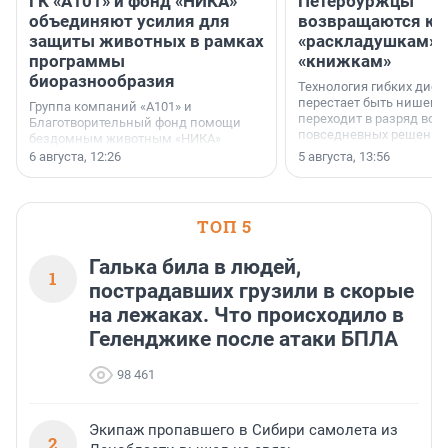
ГК «А101» и фонд «НИКА»
Петербуржцы
объединяют усилия для
возвращаются к
защиты животных в рамках
«раскладушкам» 
программы
«книжкам»
биоразнообразия
Технология гибких дисп
перестает быть нишевы
Группа компаний «А101» и
переходит в разряд вос
Благотворительный фонд помощи
повседневных решений
бездомным животным «НИКА»
заключили соглашение о
6 августа, 12:26
5 августа, 13:56
стратегическом сотрудничестве.
ТОП 5
Галька била в людей,
1
пострадавших грузили в скорые
на лежаках. Что происходило в
Геленджике после атаки БПЛА
98 461
Экипаж пропавшего в Сибири самолета из
2