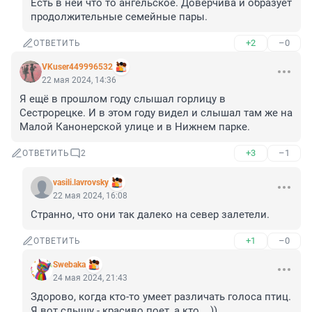
Есть в ней что то ангельское. Доверчива и образует 
продолжительные семейные пары.
+2
–0
ОТВЕТИТЬ
VKuser449996532
22 мая 2024, 14:36
Я ещё в прошлом году слышал горлицу в 
Сестрорецке. И в этом году видел и слышал там же на 
Малой Канонерской улице и в Нижнем парке.
+3
–1
ОТВЕТИТЬ
2
vasili.lavrovsky
22 мая 2024, 16:08
Странно, что они так далеко на север залетели.
+1
–0
ОТВЕТИТЬ
Swebaka
24 мая 2024, 21:43
Здорово, когда кто-то умеет различать голоса птиц. 
Я вот слышу - красиво поет, а кто... ))