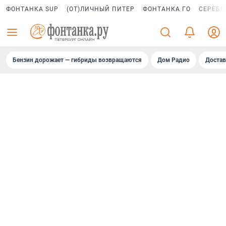
ФОНТАНКА SUP
(ОТ)ЛИЧНЫЙ ПИТЕР
ФОНТАНКА ГО
СЕРЕБР
Бензин дорожает — гибриды возвращаются
Дом Радио
Достав