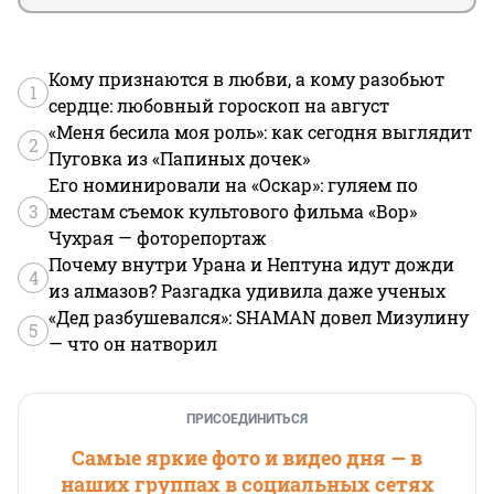
Кому признаются в любви, а кому разобьют
1
сердце: любовный гороскоп на август
«Меня бесила моя роль»: как сегодня выглядит
2
Пуговка из «Папиных дочек»
Его номинировали на «Оскар»: гуляем по
3
местам съемок культового фильма «Вор»
Чухрая — фоторепортаж
Почему внутри Урана и Нептуна идут дожди
4
из алмазов? Разгадка удивила даже ученых
«Дед разбушевался»: SHAMAN довел Мизулину
5
— что он натворил
ПРИСОЕДИНИТЬСЯ
Самые яркие фото и видео дня — в
наших группах в социальных сетях