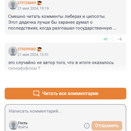
279728669
21 мая 2024, 19:19
Смешно читать комменты либерах и ципсоты.

Этот дядечка лучше бы заранее думал о 
последствиях, когда разглашал государственную 
тайну иностранным спецслужбам. Ну а теперь добро 
+0
–6
пожаловать на зону.
275039382
21 мая 2024, 15:51
это случайно не автор того, что в итоге оказалось 
гиперфуфлом ?
+1
–3
Читать все комментарии
Гость
Отправить
Войти