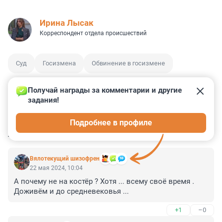
Ирина Лысак
Корреспондент отдела происшествий
Суд
Госизмена
Обвинение в госизмене
Получай награды за комментарии и другие 
задания!
0
0
3
19
6
Подробнее в профиле
КОММЕНТАРИИ
46
Вялотекущий шизофрен
22 мая 2024, 10:04
А почему не на костёр ? Хотя ... всему своё время . 
Доживём и до средневековья ...
+1
–0