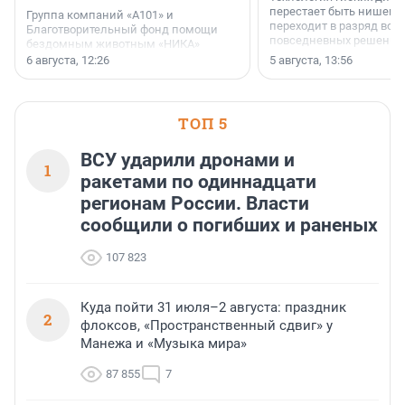
перестает быть нишевы
Группа компаний «А101» и
переходит в разряд вос
Благотворительный фонд помощи
повседневных решений
бездомным животным «НИКА»
заключили соглашение о
6 августа, 12:26
5 августа, 13:56
стратегическом сотрудничестве.
ТОП 5
ВСУ ударили дронами и
1
ракетами по одиннадцати
регионам России. Власти
сообщили о погибших и раненых
107 823
Куда пойти 31 июля–2 августа: праздник
2
флоксов, «Пространственный сдвиг» у
Манежа и «Музыка мира»
87 855
7