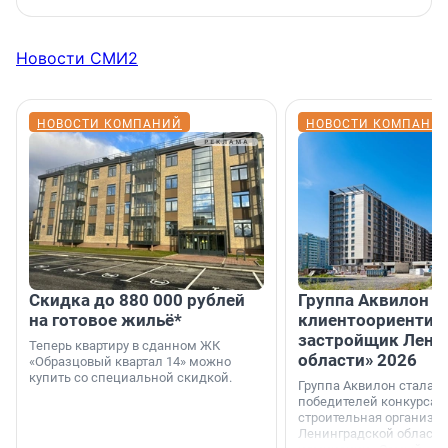
Новости СМИ2
НОВОСТИ КОМПАНИЙ
НОВОСТИ КОМПАНИ
Скидка до 880 000 рублей
Группа Аквилон 
на готовое жильё*
клиентоориентир
застройщик Лени
Теперь квартиру в сданном ЖК
области» 2026
«Образцовый квартал 14» можно
купить со специальной скидкой.
Группа Аквилон стала 
победителей конкурса 
строительная организа
Ленинградской области 