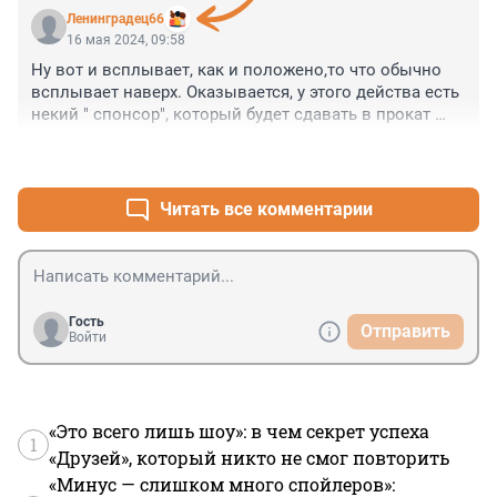
Ленинградец66
16 мая 2024, 09:58
Ну вот и всплывает, как и положено,то что обычно 
всплывает наверх. Оказывается, у этого действа есть 
некий " спонсор", который будет сдавать в прокат 
велосипеды. Потому что они плохо сдаются в прокат, 
+0
–0
в отличие от бешеных самокатов. И эта же причина 
того, что надо наплевать на желания 
автомобилистов, авансом заплативших за право 
Читать все комментарии
круглосуточного проезда по ЗСД.
Гость
Отправить
Войти
«Это всего лишь шоу»: в чем секрет успеха
1
«Друзей», который никто не смог повторить
«Минус — слишком много спойлеров»: