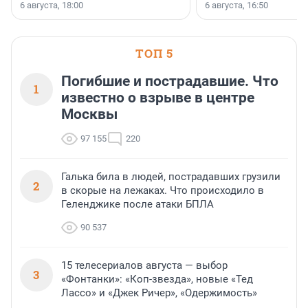
номинации «Самый
6 августа, 18:00
6 августа, 16:50
клиентоориентированн
застройщик Ленинград
области».
ТОП 5
Погибшие и пострадавшие. Что
1
известно о взрыве в центре
Москвы
97 155
220
Галька била в людей, пострадавших грузили
2
в скорые на лежаках. Что происходило в
Геленджике после атаки БПЛА
90 537
15 телесериалов августа — выбор
3
«Фонтанки»: «Коп-звезда», новые «Тед
Лассо» и «Джек Ричер», «Одержимость»