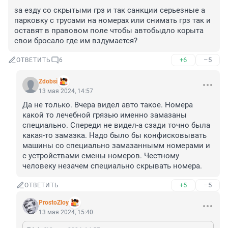
за езду со скрытыми грз и так санкции серьезные а 
парковку с трусами на номерах или снимать грз так и 
оставят в правовом поле чтобы автобыдло корыта 
свои бросало где им вздумается?
+6
–5
ОТВЕТИТЬ
6
Zdobsi
13 мая 2024, 14:57
Да не только. Вчера видел авто такое. Номера 
какой то лечебной грязью именно замазаны 
специально. Спереди не видел-а сзади точно была 
какая-то замазка. Надо было бы конфисковывать 
машины со специально замазаннымм номерами и 
с устройствами смены номеров. Честному 
человеку незачем специально скрывать номера.
+5
–5
ОТВЕТИТЬ
ProstoZloy
13 мая 2024, 15:40