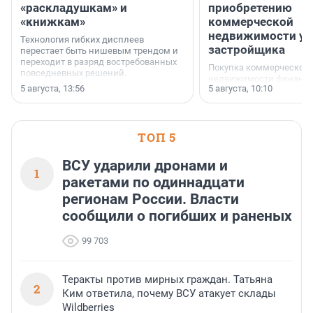
«раскладушкам» и
приобретению
«книжкам»
коммерческой
недвижимости у
Технология гибких дисплеев
застройщика
перестает быть нишевым трендом и
переходит в разряд востребованных
Покупка коммерческой
повседневных решений.
недвижимости финанс
5 августа, 13:56
5 августа, 10:10
инструмент, доступный
предпринимателей. Буд
офис, склад, торговое 
или готовый арендный 
ТОП 5
успех сделки зависит о
выбора объекта и грамо
финансирования.
ВСУ ударили дронами и
1
ракетами по одиннадцати
регионам России. Власти
сообщили о погибших и раненых
99 703
Теракты против мирных граждан. Татьяна
2
Ким ответила, почему ВСУ атакует склады
Wildberries