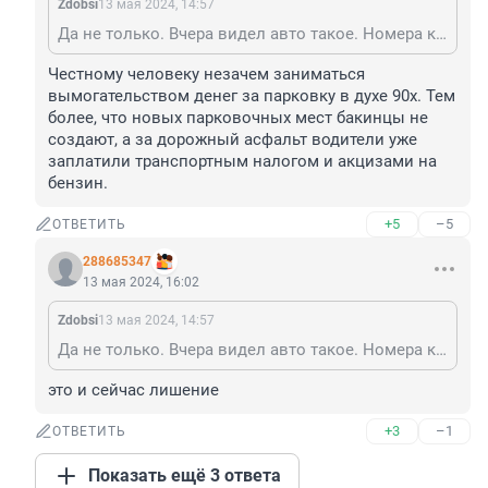
Zdobsi
13 мая 2024, 14:57
Да не только. Вчера видел авто такое. Номера какой то лечебной грязью именно замазаны специально. Спереди не видел-а сзади точно была какая-то замазка. Надо было бы конфисковывать машины со специально замазаннымм номерами и с устройствами смены номеров. Честному человеку незачем специально скрывать номера.
Честному человеку незачем заниматься 
вымогательством денег за парковку в духе 90х. Тем 
более, что новых парковочных мест бакинцы не 
создают, а за дорожный асфальт водители уже 
заплатили транспортным налогом и акцизами на 
бензин.
+5
–5
ОТВЕТИТЬ
288685347
13 мая 2024, 16:02
Zdobsi
13 мая 2024, 14:57
Да не только. Вчера видел авто такое. Номера какой то лечебной грязью именно замазаны специально. Спереди не видел-а сзади точно была какая-то замазка. Надо было бы конфисковывать машины со специально замазаннымм номерами и с устройствами смены номеров. Честному человеку незачем специально скрывать номера.
это и сейчас лишение
+3
–1
ОТВЕТИТЬ
Показать ещё 3 ответа