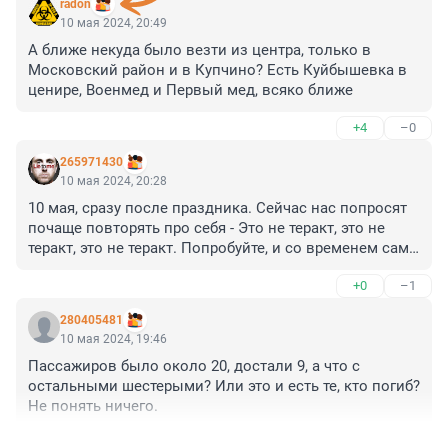
radon
10 мая 2024, 20:49
А ближе некуда было везти из центра, только в 
Московский район и в Купчино? Есть Куйбышевка в 
ценире, Военмед и Первый мед, всяко ближе
+4
–0
265971430
10 мая 2024, 20:28
10 мая, сразу после праздника. Сейчас нас попросят 
почаще повторять про себя - Это не теракт, это не 
теракт, это не теракт. Попробуйте, и со временем сами 
поверите в это.
+0
–1
280405481
10 мая 2024, 19:46
Пассажиров было около 20, достали 9, а что с 
остальными шестерыми? Или это и есть те, кто погиб? 
Не понять ничего.
+3
–0