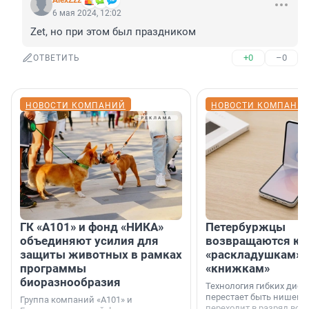
AlexZzz
6 мая 2024, 12:02
Zet, но при этом был праздником
+0
–0
ОТВЕТИТЬ
НОВОСТИ КОМПАНИЙ
НОВОСТИ КОМПАНИ
ГК «А101» и фонд «НИКА»
Петербуржцы
объединяют усилия для
возвращаются к
защиты животных в рамках
«раскладушкам» 
программы
«книжкам»
биоразнообразия
Технология гибких дисп
перестает быть нишевы
Группа компаний «А101» и
переходит в разряд вос