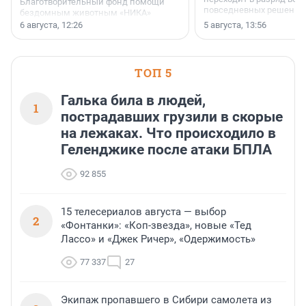
Благотворительный фонд помощи
повседневных решений
бездомным животным «НИКА»
заключили соглашение о
6 августа, 12:26
5 августа, 13:56
стратегическом сотрудничестве.
ТОП 5
Галька била в людей,
1
пострадавших грузили в скорые
на лежаках. Что происходило в
Геленджике после атаки БПЛА
92 855
15 телесериалов августа — выбор
2
«Фонтанки»: «Коп-звезда», новые «Тед
Лассо» и «Джек Ричер», «Одержимость»
77 337
27
Экипаж пропавшего в Сибири самолета из