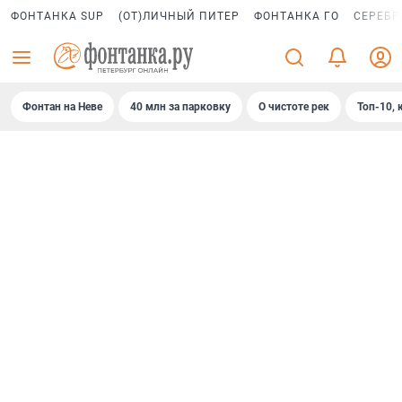
ФОНТАНКА SUP
(ОТ)ЛИЧНЫЙ ПИТЕР
ФОНТАНКА ГО
СЕРЕБР
Фонтан на Неве
40 млн за парковку
О чистоте рек
Топ-10, 