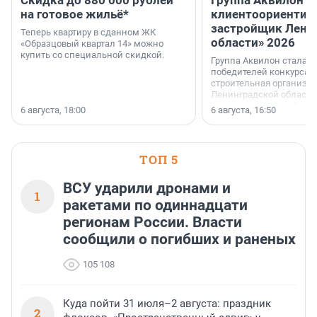
Скидка до 880 000 рублей
Группа Аквилон 
на готовое жильё*
клиентоориентир
застройщик Лени
Теперь квартиру в сданном ЖК
области» 2026
«Образцовый квартал 14» можно
купить со специальной скидкой.
Группа Аквилон стала 
победителей конкурса 
строительная организа
Ленинградской области 
номинации «Самый
6 августа, 18:00
6 августа, 16:50
клиентоориентированн
застройщик Ленинград
области».
ТОП 5
ВСУ ударили дронами и
1
ракетами по одиннадцати
регионам России. Власти
сообщили о погибших и раненых
105 108
Куда пойти 31 июля–2 августа: праздник
2