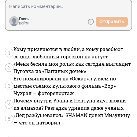
Гость
Отправить
Войти
Кому признаются в любви, а кому разобьют
1
сердце: любовный гороскоп на август
«Меня бесила моя роль»: как сегодня выглядит
2
Пуговка из «Папиных дочек»
Его номинировали на «Оскар»: гуляем по
3
местам съемок культового фильма «Вор»
Чухрая — фоторепортаж
Почему внутри Урана и Нептуна идут дожди
4
из алмазов? Разгадка удивила даже ученых
«Дед разбушевался»: SHAMAN довел Мизулину
5
— что он натворил