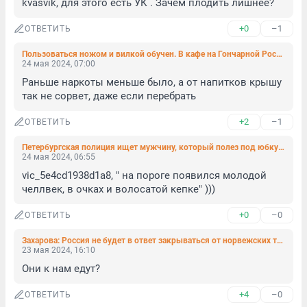
kvasvik, для этого есть УК . Зачем плодить лишнее?
+0
–1
ОТВЕТИТЬ
Пользоваться ножом и вилкой обучен. В кафе на Гончарной Росгвардия скрутила буйного посетителя
24 мая 2024, 07:00
Раньше наркоты меньше было, а от напитков крышу 
так не сорвет, даже если перебрать
+2
–1
ОТВЕТИТЬ
Петербургская полиция ищет мужчину, который полез под юбку девушке в метро
24 мая 2024, 06:55
vic_5e4cd1938d1a8, " на пороге появился молодой 
челлвек, в очках и волосатой кепке" )))
+0
–0
ОТВЕТИТЬ
Захарова: Россия не будет в ответ закрываться от норвежских туристов
23 мая 2024, 16:10
Они к нам едут?
+4
–0
ОТВЕТИТЬ