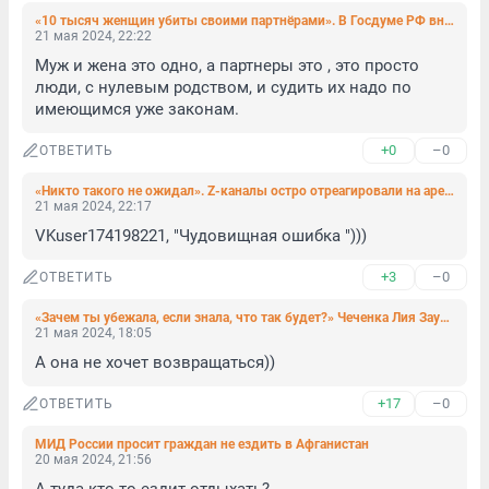
«10 тысяч женщин убиты своими партнёрами». В Госдуме РФ вновь подняли тему домашнего насилия
21 мая 2024, 22:22
Муж и жена это одно, а партнеры это , это просто 
люди, с нулевым родством, и судить их надо по 
имеющимся уже законам.
+0
–0
ОТВЕТИТЬ
«Никто такого не ожидал». Z-каналы остро отреагировали на арест генерала Попова, отстраненного от командования после доклада с критикой
21 мая 2024, 22:17
VKuser174198221, "Чудовищная ошибка ")))
+3
–0
ОТВЕТИТЬ
«Зачем ты убежала, если знала, что так будет?» Чеченка Лия Заурбекова раскрыла подробности конфликта у отделения полиции
21 мая 2024, 18:05
А она не хочет возвращаться))
+17
–0
ОТВЕТИТЬ
МИД России просит граждан не ездить в Афганистан
20 мая 2024, 21:56