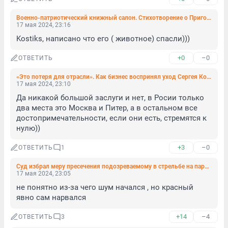
Военно-патриотический книжный салон. Стихотворение о Пригожине и енот Херсон, который не приехал
17 мая 2024, 23:16
Kostiks, написано что его ( животное) спасли)))
+0
–0
ОТВЕТИТЬ
«Это потеря для отрасли». Как бизнес воспринял уход Сергея Корнеева с поста главы комитета по туризму
17 мая 2024, 23:10
Да никакой большой заслуги и нет, в Росии только 
два места это Москва и Питер, а в остальном все 
достопримечательности, если они есть, стремятся к 
нулю))
+3
–0
ОТВЕТИТЬ
1
Суд избрал меру пресечения подозреваемому в стрельбе на парковке «Сити Молла» в Петербурге
17 мая 2024, 23:05
не понятно из-за чего шум начался , но красный 
явно сам нарвался
+14
–4
ОТВЕТИТЬ
3