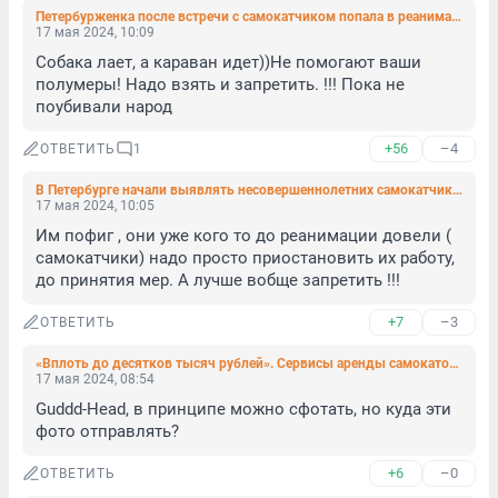
Петербурженка после встречи с самокатчиком попала в реанимацию с проломленной головой
17 мая 2024, 10:09
Собака лает, а караван идет))Не помогают ваши 
полумеры! Надо взять и запретить. !!! Пока не 
поубивали народ
+56
–4
ОТВЕТИТЬ
1
В Петербурге начали выявлять несовершеннолетних самокатчиков, а также их родителей. Всех блокируют
17 мая 2024, 10:05
Им пофиг , они уже кого то до реанимации довели ( 
самокатчики) надо просто приостановить их работу, 
до принятия мер. А лучше вобще запретить !!!
+7
–3
ОТВЕТИТЬ
«Вплоть до десятков тысяч рублей». Сервисы аренды самокатов ужесточат штрафы для нарушителей
17 мая 2024, 08:54
Guddd-Head, в принципе можно сфотать, но куда эти 
фото отправлять?
+6
–0
ОТВЕТИТЬ