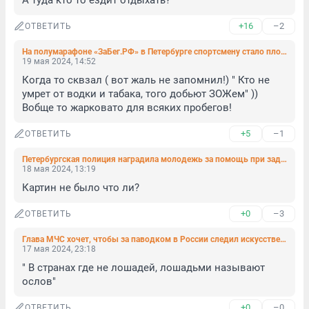
А туда кто то ездит отдыхать?
+16
–2
ОТВЕТИТЬ
На полумарафоне «ЗаБег.РФ» в Петербурге спортсмену стало плохо
19 мая 2024, 14:52
Когда то сквзал ( вот жаль не запомнил!) " Кто не 
умрет от водки и табака, того добьют ЗОЖем" )) 
Вобще то жарковато для всяких пробегов!
+5
–1
ОТВЕТИТЬ
Петербургская полиция наградила молодежь за помощь при задержании вооруженного агрессора
18 мая 2024, 13:19
Картин не было что ли?
+0
–3
ОТВЕТИТЬ
Глава МЧС хочет, чтобы за паводком в России следил искусственный интеллект
17 мая 2024, 23:18
" В странах где не лошадей, лошадьми называют 
ослов"
+0
–0
ОТВЕТИТЬ