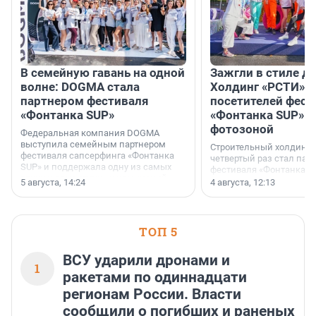
В семейную гавань на одной
Зажгли в стиле ди
волне: DOGMA стала
Холдинг «РСТИ» 
партнером фестиваля
посетителей фест
«Фонтанка SUP»
«Фонтанка SUP» я
фотозоной
Федеральная компания DOGMA
выступила семейным партнером
Строительный холдинг 
фестиваля сапсерфинга «Фонтанка
четвертый раз стал пар
SUP» и поддержала одну из самых
фестиваля «Фонтанка S
ярких и романтичных номинаций —
раз компания стремится
5 августа, 14:24
4 августа, 12:13
«SUP-свадьба».
привезти корпоративну
и подарить настоящий 
посетителям фестиваля
необычной фотозоне.
ТОП 5
ВСУ ударили дронами и
1
ракетами по одиннадцати
регионам России. Власти
сообщили о погибших и раненых