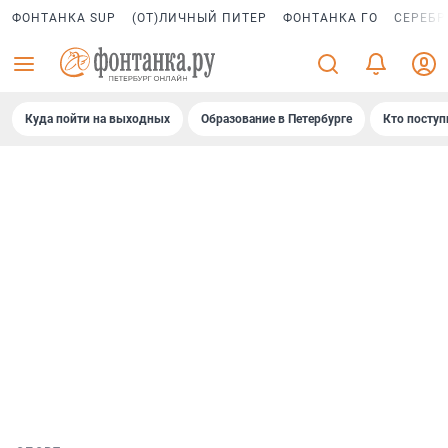
ФОНТАНКА SUP
(ОТ)ЛИЧНЫЙ ПИТЕР
ФОНТАНКА ГО
СЕРЕБР
Куда пойти на выходных
Образование в Петербурге
Кто поступ