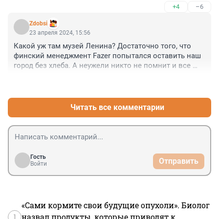
+4
–6
Zdobsi
23 апреля 2024, 15:56
Какой уж там музей Ленина? Достаточно того, что 
финский менеджмент Fazer попытался оставить наш 
город без хлеба. А неужели никто не помнит и все 
забыли? И то, за что была закрыта финская торговая 
+0
–5
палата? Удивительно короткая память. Так что музей 
Ленина это цветочки.
Читать все комментарии
Гость
Отправить
Войти
«Сами кормите свои будущие опухоли». Биолог
1
назвал продукты, которые приводят к