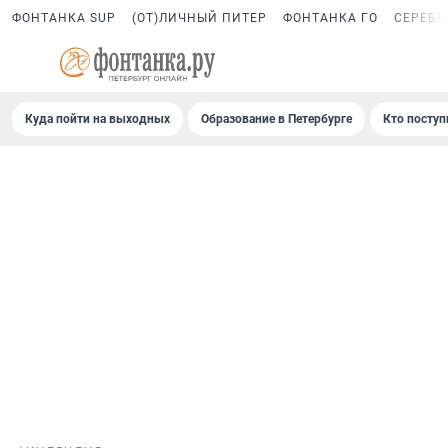
ФОНТАНКА SUP
(ОТ)ЛИЧНЫЙ ПИТЕР
ФОНТАНКА ГО
СЕРЕБР
Куда пойти на выходных
Образование в Петербурге
Кто поступ