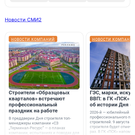
Новости СМИ2
НОВОСТИ КОМПАНИЙ
НОВОСТИ КОМПАНИ
Строители «Образцовых
ГЭС, марки, искус
кварталов» встречают
ВВП: в ГК «ПСК» р
профессиональный
об истории Дня с
праздник на работе
2026-й — юбилейный го
профессионального пр
В преддверии Дня строителя топ-
строителей. 9 августа 2
менеджеры компании «СЗ
строителя будет отмечат
„Терминал-Ресурс“ — о планах
раз. В ГК «ПСК» напомни
компании, испытаниях и поводах для