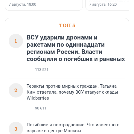
появился праздник и к
осторожного оптимизма.
7 августа, 18:00
7 августа, 16:20
поменялась роль строит
ТОП 5
ВСУ ударили дронами и
1
ракетами по одиннадцати
регионам России. Власти
сообщили о погибших и раненых
113 521
Теракты против мирных граждан. Татьяна
2
Ким ответила, почему ВСУ атакует склады
Wildberries
90 611
Погибшие и пострадавшие. Что известно о
3
взрыве в центре Москвы