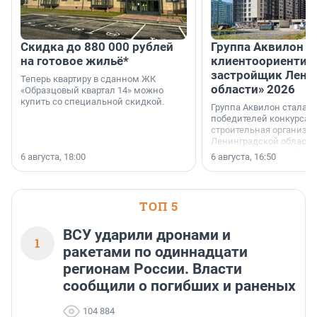
Скидка до 880 000 рублей
Группа Аквилон 
на готовое жильё*
клиентоориентир
застройщик Лени
Теперь квартиру в сданном ЖК
области» 2026
«Образцовый квартал 14» можно
купить со специальной скидкой.
Группа Аквилон стала 
победителей конкурса 
строительная организа
Ленинградской области 
номинации «Самый
6 августа, 18:00
6 августа, 16:50
клиентоориентированн
застройщик Ленинград
области».
ТОП 5
ВСУ ударили дронами и
1
ракетами по одиннадцати
регионам России. Власти
сообщили о погибших и раненых
104 884