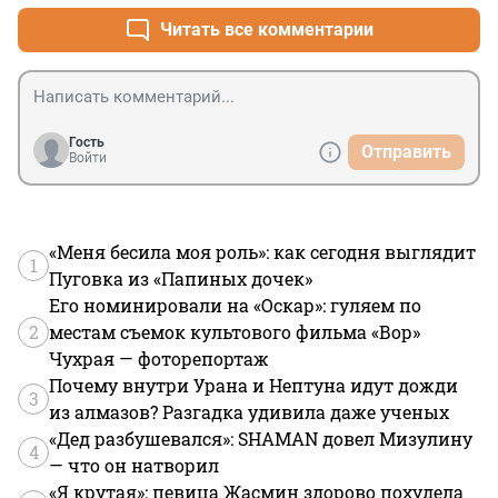
или 5 шт).
Читать все комментарии
Гость
Отправить
Войти
«Меня бесила моя роль»: как сегодня выглядит
1
Пуговка из «Папиных дочек»
Его номинировали на «Оскар»: гуляем по
2
местам съемок культового фильма «Вор»
Чухрая — фоторепортаж
Почему внутри Урана и Нептуна идут дожди
3
из алмазов? Разгадка удивила даже ученых
«Дед разбушевался»: SHAMAN довел Мизулину
4
— что он натворил
«Я крутая»: певица Жасмин здорово похудела