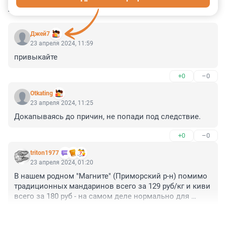
КОММЕНТАРИИ
35
Джей7
23 апреля 2024, 11:59
привыкайте
+0
–0
Otkating
23 апреля 2024, 11:25
Докапываясь до причин, не попади под следствие.
+0
–0
triton1977
23 апреля 2024, 01:20
В нашем родном "Магните" (Приморский р-н) помимо 
традиционных мандаринов всего за 129 руб/кг и киви 
всего за 180 руб - на самом деле нормально для 
подобного, экзотического фрукта. К тому же никто не 
+0
–0
заставляет взять тонну киви)) Можно и полкило (4 