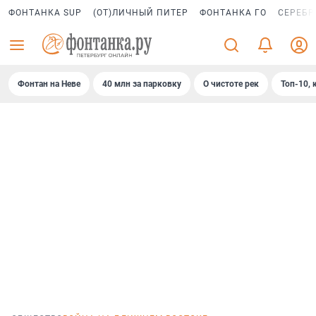
ФОНТАНКА SUP
(ОТ)ЛИЧНЫЙ ПИТЕР
ФОНТАНКА ГО
СЕРЕБР
Фонтан на Неве
40 млн за парковку
О чистоте рек
Топ-10, 