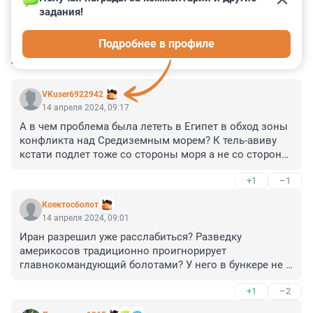
задания!
1
0
0
0
0
Подробнее в профиле
КОММЕНТАРИИ
7
VKuser6922942
14 апреля 2024, 09:17
А в чем проблема была лететь в Египет в обход зоны 
конфликта над Средиземным морем? К тель-авиву 
кстати подлет тоже со стороны моря а не со стороны 
Иордании и иерусалима
+1
–1
Коектосболот
14 апреля 2024, 09:01
Иран разрешил уже расслабиться? Разведку 
америкосов традиционно проигнорирует 
главнокомандующий болотами? У него в бункере не 
каплет?
+1
–2