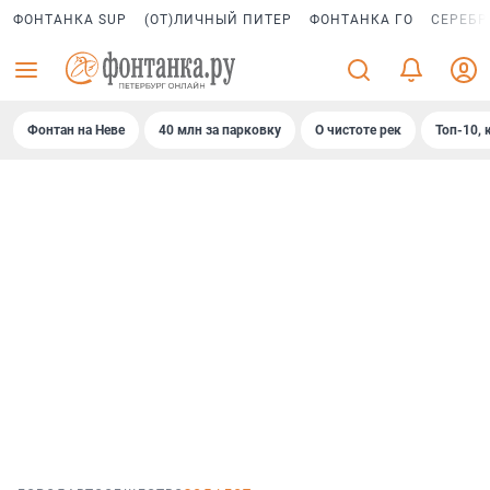
ФОНТАНКА SUP
(ОТ)ЛИЧНЫЙ ПИТЕР
ФОНТАНКА ГО
СЕРЕБР
Фонтан на Неве
40 млн за парковку
О чистоте рек
Топ-10, 