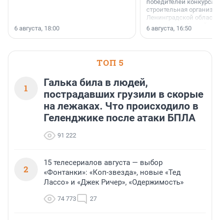
победителей конкурса 
строительная организа
Ленинградской области 
номинации «Самый
6 августа, 18:00
6 августа, 16:50
клиентоориентированн
застройщик Ленинград
области».
ТОП 5
Галька била в людей,
1
пострадавших грузили в скорые
на лежаках. Что происходило в
Геленджике после атаки БПЛА
91 222
15 телесериалов августа — выбор
2
«Фонтанки»: «Коп-звезда», новые «Тед
Лассо» и «Джек Ричер», «Одержимость»
74 773
27