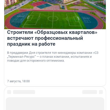
Строители «Образцовых кварталов»
встречают профессиональный
праздник на работе
В преддверии Дня строителя топ-менеджеры компании «СЗ
„Терминал-Ресурс“ — о планах компании, испытаниях и
поводах для осторожного оптимизма.
7 августа, 18:00