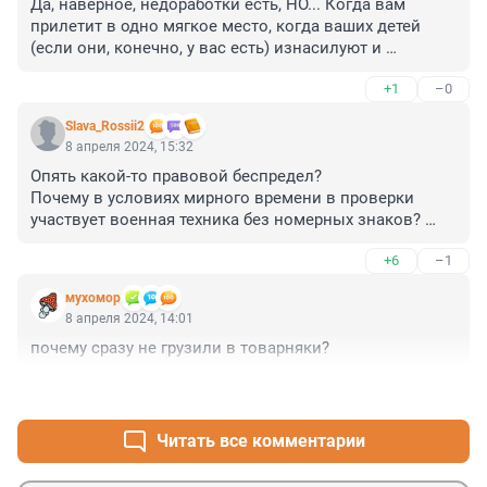
Да, наверное, недоработки есть, НО... Когда вам 
прилетит в одно мягкое место, когда ваших детей 
(если они, конечно, у вас есть) изнасилуют и 
изуродуют и подсадят на наркоту, вы будете на все 
+1
–0
согласны, но будет поздно. И хватит уже Крокусом 
прикрываться, Крокус как раз и показал, что надо 
Slava_Rossii2
что-то делать. А просто лаять на органы проще 
8 апреля 2024, 15:32
простого.
Опять какой-то правовой беспредел?

Почему в условиях мирного времени в проверки 
участвует военная техника без номерных знаков? 
Почему люди в форме находятся на проезжей части 
+6
–1
без светоотражающих жилетов?

Почему в салон автомобилей запускают собаку с 
мухомор
грязными мокрыми лапами?

8 апреля 2024, 14:01
Почему выступающие части используемой 
почему сразу не грузили в товарняки?
спецтехники не оборудованы отражающими 
элементами в тёмное время суток?

+1
–1
О какой безопасности рейда говорит сотрудник 
полиции, если она не обеспечена?
Читать все комментарии