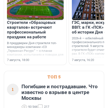
Строители «Образцовых
ГЭС, марки, искус
кварталов» встречают
ВВП: в ГК «ПСК» р
профессиональный
об истории Дня с
праздник на работе
2026-й — юбилейный го
профессионального пр
В преддверии Дня строителя топ-
строителей. 9 августа 2
менеджеры компании «СЗ
строителя будет отмечат
„Терминал-Ресурс“ — о планах
раз. В ГК «ПСК» напомни
компании, испытаниях и поводах для
появился праздник и к
осторожного оптимизма.
7 августа, 18:00
7 августа, 16:20
поменялась роль строит
ТОП 5
Погибшие и пострадавшие. Что
1
известно о взрыве в центре
Москвы
93 544
217