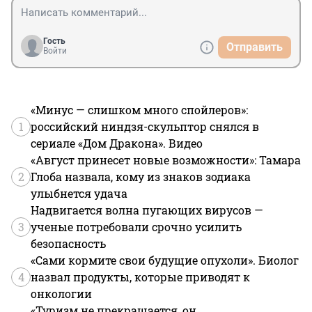
Гость
Отправить
Войти
«Минус — слишком много спойлеров»:
1
российский ниндзя-скульптор снялся в
сериале «Дом Дракона». Видео
«Август принесет новые возможности»: Тамара
2
Глоба назвала, кому из знаков зодиака
улыбнется удача
Надвигается волна пугающих вирусов —
3
ученые потребовали срочно усилить
безопасность
«Сами кормите свои будущие опухоли». Биолог
4
назвал продукты, которые приводят к
онкологии
«Туризм не прекращается, он