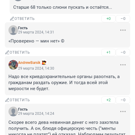
Старше 68 только слюни пускать и остаётся...
+0
–0
ОТВЕТИТЬ
Гость
29 марта 2024, 14:31
«Проверено — мин нет» ©
+1
–0
ОТВЕТИТЬ
AndrewBarsik
29 марта 2024, 14:30
Надо все кривдохранительные органы разогнать, а 
гражданам раздать оружие. И тогда всей этой 
мерзости не будет.
+2
–0
ОТВЕТИТЬ
Гость
29 марта 2024, 14:24
Скорее всего дева невинная денег с него захотела 
получить. А он, блюдя офицерскую честь ("менты 
никогда не платят") ей отказал. Наблюдаем результат.