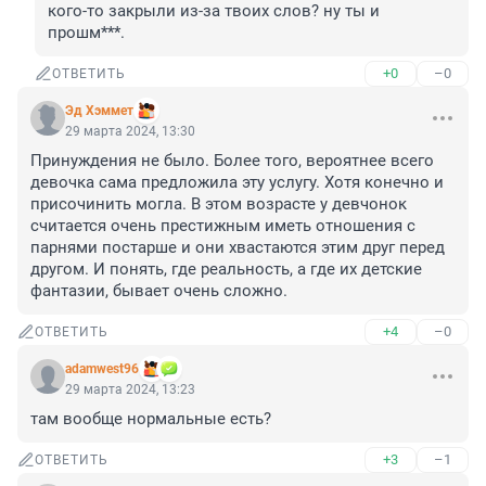
кого-то закрыли из-за твоих слов? ну ты и 
прошм***.
+0
–0
ОТВЕТИТЬ
Эд Хэммет
29 марта 2024, 13:30
Принуждения не было. Более того, вероятнее всего 
девочка сама предложила эту услугу. Хотя конечно и 
присочинить могла. В этом возрасте у девчонок 
считается очень престижным иметь отношения с 
парнями постарше и они хвастаются этим друг перед 
другом. И понять, где реальность, а где их детские 
фантазии, бывает очень сложно.
+4
–0
ОТВЕТИТЬ
adamwest96
29 марта 2024, 13:23
там вообще нормальные есть?
+3
–1
ОТВЕТИТЬ