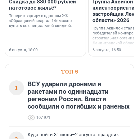
Скидка до 880 000 рублей
Группа Аквилон 
на готовое жильё*
клиентоориентир
застройщик Лени
Теперь квартиру в сданном ЖК
области» 2026
«Образцовый квартал 14» можно
купить со специальной скидкой.
Группа Аквилон стала 
победителей конкурса 
строительная организа
Ленинградской области 
номинации «Самый
6 августа, 18:00
6 августа, 16:50
клиентоориентированн
застройщик Ленинград
области».
ТОП 5
ВСУ ударили дронами и
1
ракетами по одиннадцати
регионам России. Власти
сообщили о погибших и раненых
107 971
Куда пойти 31 июля–2 августа: праздник
2