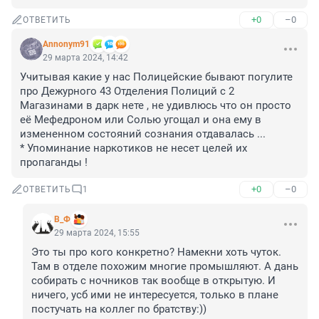
+0
–0
ОТВЕТИТЬ
Annonym91
29 марта 2024, 14:42
Учитывая какие у нас Полицейские бывают погулите 
про Дежурного 43 Отделения Полиций с 2 
Магазинами в дарк нете , не удивлюсь что он просто 
её Мефедроном или Солью угощал и она ему в 
измененном состояний сознания отдавалась ...

* Упоминание наркотиков не несет целей их 
пропаганды !
+0
–0
ОТВЕТИТЬ
1
В_Ф
29 марта 2024, 15:55
Это ты про кого конкретно? Намекни хоть чуток. 
Там в отделе похожим многие промышляют. А дань 
собирать с ночников так вообще в открытую. И 
ничего, усб ими не интересуется, только в плане 
постучать на коллег по братству:))