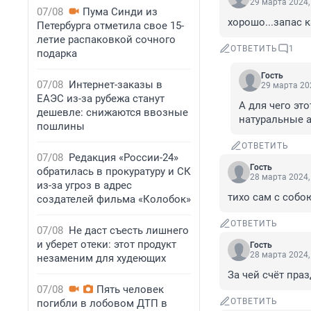
29 марта 2024,
07/08
Пума Синди из
хорошо...запас к
Петербурга отметила свое 15-
летие распаковкой сочного
ОТВЕТИТЬ
1
подарка
Гость
07/08
Интернет-заказы в
29 марта 202
ЕАЭС из-за рубежа станут
А для чего эт
дешевле: снижаются ввозные
натуральные 
пошлины
ОТВЕТИТЬ
07/08
Редакция «России-24»
Гость
обратилась в прокуратуру и СК
28 марта 2024,
из-за угроз в адрес
тихо сам с собою
создателей фильма «Колобок»
ОТВЕТИТЬ
07/08
Не даст съесть лишнего
и уберет отеки: этот продукт
Гость
28 марта 2024,
незаменим для худеющих
За чей счёт пра
07/08
Пять человек
ОТВЕТИТЬ
погибли в лобовом ДТП в