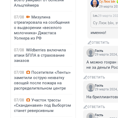
всего умирают от болезни
Су Люк Ын
Альцгеймера
29 марта 202
l.m.
29 марта 202
07/08
Мизулина
отреагировала на сообщения
Су Люк Ын, э
о выдворении «веселого
именно!
молочника» Джастаса
Уолкера из РФ
ОТВЕТИТЬ
07/08
Wildberries включила
Гость
29 марта 2024,
атаки БПЛА в страхование
заказов
А можно гохран 
не за деньги Ро
07/08
Посетители «Ленты»
заметили острую нехватку
ОТВЕТИТЬ
овощей после пожара на
Гость
распределительном центре
29 марта 2024,
На бриллиантов
07/08
Участок трассы
«Скандинавия» под Выборгом
ОТВЕТИТЬ
станет реверсивным
Гость