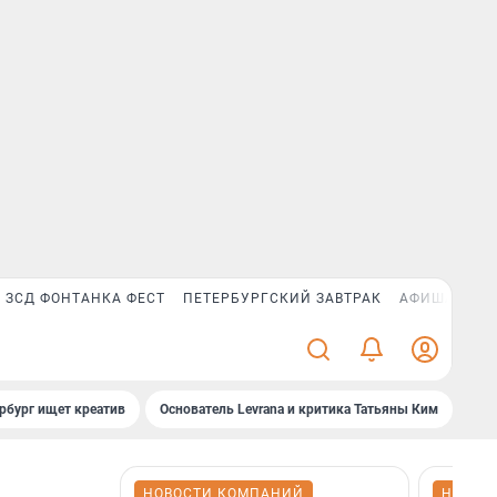
ЗСД ФОНТАНКА ФЕСТ
ПЕТЕРБУРГСКИЙ ЗАВТРАК
АФИША PLUS
рбург ищет креатив
Основатель Levrana и критика Татьяны Ким
Зач
НОВОСТИ КОМПАНИЙ
НОВОС