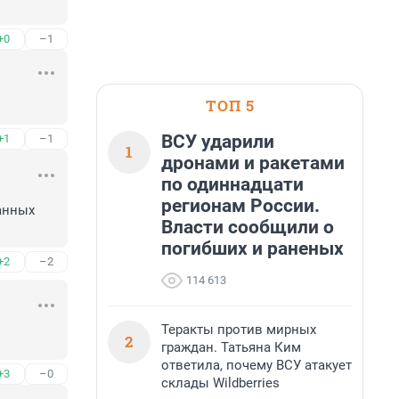
+0
–1
ТОП 5
ВСУ ударили
+1
–1
1
дронами и ракетами
по одиннадцати
регионам России.
анных 
Власти сообщили о
погибших и раненых
+2
–2
114 613
Теракты против мирных
2
граждан. Татьяна Ким
ответила, почему ВСУ атакует
+3
–0
склады Wildberries