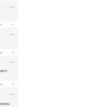
+1
–1
+0
–1
щего 
+0
–1
лмазы 