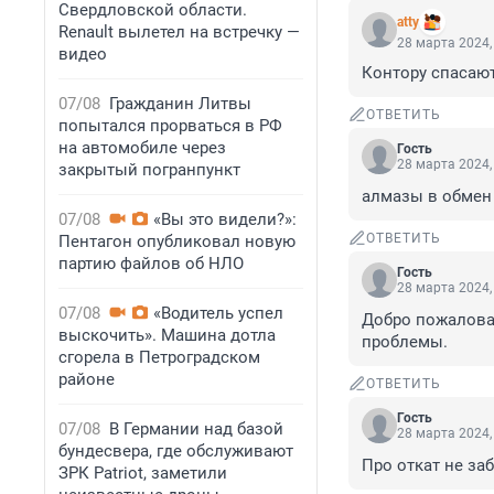
Свердловской области.
atty
Renault вылетел на встречку —
28 марта 2024,
видео
Контору спасают
07/08
Гражданин Литвы
ОТВЕТИТЬ
попытался прорваться в РФ
на автомобиле через
Гость
28 марта 2024,
закрытый погранпункт
алмазы в обмен 
07/08
«Вы это видели?»:
ОТВЕТИТЬ
Пентагон опубликовал новую
партию файлов об НЛО
Гость
28 марта 2024,
07/08
«Водитель успел
Добро пожаловат
выскочить». Машина дотла
проблемы.
сгорела в Петроградском
районе
ОТВЕТИТЬ
Гость
07/08
В Германии над базой
28 марта 2024,
бундесвера, где обслуживают
Про откат не заб
ЗРК Patriot, заметили