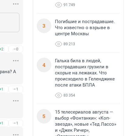
91 749
Погибшие и пострадавшие.
3
Что известно о взрыве в
центре Москвы
89 213
+2
–0
Галька била в людей,
4
пострадавших грузили в
ана? А 
скорые на лежаках. Что
происходило в Геленджике
после атаки БПЛА
+1
–1
83 354
15 телесериалов августа —
5
выбор «Фонтанки»: «Коп-
+1
–1
звезда», новые «Тед Лассо»
и «Джек Ричер»,