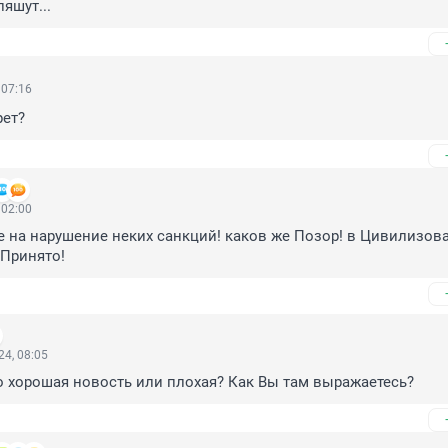
ляшут...
 07:16
рет?
 02:00
е на нарушение неких санкций! каков же Позор! в Цивилизов
 Принято!
4, 08:05
о хорошая новость или плохая? Как Вы там выражаетесь?