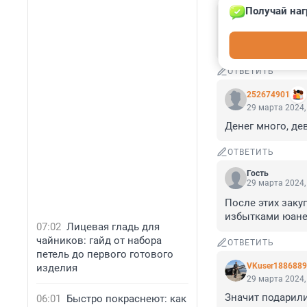
Получай наг
Гость
29 марта 2024,
отмыть не получ
ОТВЕТИТЬ
252674901
29 марта 2024,
Денег много, де
ОТВЕТИТЬ
Гость
29 марта 2024,
После этих заку
избытками юане
07:02
Лицевая гладь для
чайников: гайд от набора
ОТВЕТИТЬ
петель до первого готового
VKuser188688
изделия
29 марта 2024,
Значит подарили
06:01
Быстро покраснеют: как