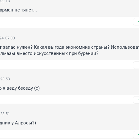
 00:13
арман не тянет...
4, 07:00
от запас нужен? Какая выгода экономике страны? Использоват
алмазы вместо искусственных при бурении?
 23:53
 я веду беседу (с)
 23:51
здник у Алросы?)