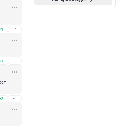
+1
–1
+1
–1
ет 
+2
–1