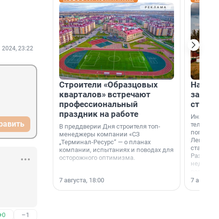
 2024, 23:22
Строители «Образцовых
На вод
кварталов» встречают
зарабо
профессиональный
станци
праздник на работе
Инженер
равить
телеком-
В преддверии Дня строителя топ-
популярн
менеджеры компании «СЗ
Ленингра
„Терминал-Ресурс“ — о планах
станции 
компании, испытаниях и поводах для
Раздолин
осторожного оптимизма.
недалеко
водопада
7 августа, 18:00
7 августа,
+0
–1