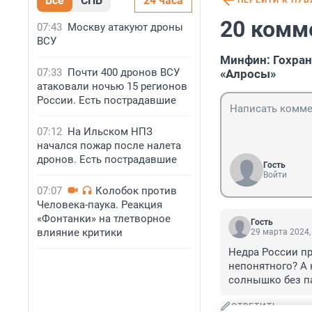
Все
СПБ
24 часа
ПЕРЕЙТИ К ПУ
20 комм
07:43
Москву атакуют дроны
ВСУ
Минфин: Гохран
07:33
Почти 400 дронов ВСУ
«Алросы»
атаковали ночью 15 регионов
России. Есть пострадавшие
07:12
На Ильском НПЗ
начался пожар после налета
дронов. Есть пострадавшие
Гость
Войти
07:07
Колобок против
Человека-паука. Реакция
«Фонтанки» на тлетворное
Гость
влияние критики
29 марта 2024,
Недра России пр
непонятного? А 
солнышко без п
ОТВЕТИТЬ