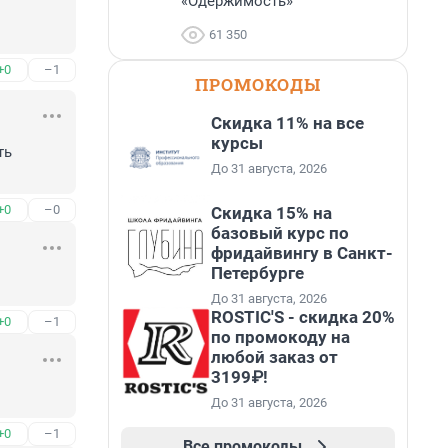
«Одержимость»
61 350
+0
–1
ПРОМОКОДЫ
Скидка 11% на все
курсы
ь 
До 31 августа, 2026
+0
–0
Скидка 15% на
базовый курс по
фридайвингу в Санкт-
Петербурге
До 31 августа, 2026
ROSTIC'S - скидка 20%
+0
–1
по промокоду на
любой заказ от
3199₽!
До 31 августа, 2026
+0
–1
Все промокоды