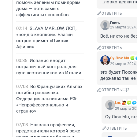
...ловко девки п
помочь зеленым помидорам
дома — пять самых
ОТВЕТИТЬ
эффективных способов
Гость
29 марта 2024,
02:14
SLAVA MARLOW, ЛСП,
«Бонд с кнопкой». Елагин
Всё, никто не бе
остров примет «Пикник
Афиши»
ОТВЕТИТЬ
Су Люк Ын
00:35
Испания вводит
29 марта 2024,
пограничный контроль для
это будет Похож
путешественников из Италии
державах так не
07/08
Во Французских Альпах
ОТВЕТИТЬ
2
погибла россиянка.
Федерация альпинизма РФ:
l.m.
«Непрофессионально и
29 марта 202
странно»
Су Люк Ын, эт
07/08
Названа профессия,
ОТВЕТИТЬ
представители которой реже