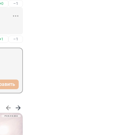
+0
–1
+1
–1
равить