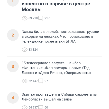
1
известно о взрыве в центре
Москвы
89 718
217
Галька била в людей, пострадавших грузили
2
в скорые на лежаках. Что происходило в
Геленджике после атаки БПЛА
83 824
15 телесериалов августа — выбор
3
«Фонтанки»: «Коп-звезда», новые «Тед
Лассо» и «Джек Ричер», «Одержимость»
62 147
27
Экипаж пропавшего в Сибири самолета из
4
Ленобласти вышел на связь
54 937
60