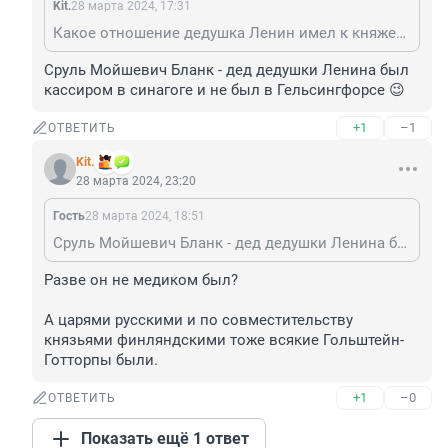
Kit.
28 марта 2024, 17:31
Какое отношение дедушка Ленин имел к княжеству Финляндскому? Правильно, никакого, кроме того, что он там иногда скрывался.
Сруль Мойшевич Бланк - дед дедушки Ленина был 
кассиром в синагоге и не был в Гельсингфорсе 😉
+1
–1
ОТВЕТИТЬ
Kit.
28 марта 2024, 23:20
Гость
28 марта 2024, 18:51
Сруль Мойшевич Бланк - дед дедушки Ленина был кассиром в синагоге и не был в Гельсингфорсе 😉
Разве он не медиком был?

А царями русскими и по совместительству 
князьями финляндскими тоже всякие Гольштейн-
Готторпы были.
+1
–0
ОТВЕТИТЬ
Показать ещё 1 ответ