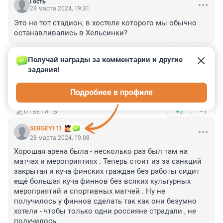
Гость
28 марта 2024, 19:31
Это не тот стадион, в хостеле которого мы обычно 
останавливались в Хельсинки?
+0
–1
ОТВЕТИТЬ
1
Получай награды за комментарии и другие 
задания!
Гость
28 марта 2024, 21:07
Подробнее в профиле
нет
+0
–1
ОТВЕТИТЬ
SERGEY111
28 марта 2024, 19:08
Хорошая арена была - несколько раз был там на 
матчах и мероприятиях . Теперь стоит из за санкций 
закрытая и куча финских граждан без работы сидит 
ещё большая куча финнов без всяких культурных 
мероприятий и спортивных матчей . Ну не 
получилось у финнов сделать так как они безумно 
хотели - чтобы только одни россияне страдали , не 
получилось .