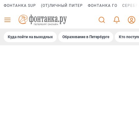
ФОНТАНКА SUP
(ОТ)ЛИЧНЫЙ ПИТЕР
ФОНТАНКА ГО
СЕРЕБР
Куда пойти на выходных
Образование в Петербурге
Кто поступ