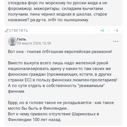
отседова форс по морскому по русски мода а не 
форсмажор. мажоритары. складаем вычитаем 
получаим. пена чернил модная в школах. старое 
название? ра-ду-га. лгбт по нынешниму.
+0
–3
ОТВЕТИТЬ
Гость
28 марта 2024, 16:58
Вот она - гнилая лгбтэшная европейская размазня!

Вместо выкупа всего лишь надо железной рукой 
национализировать арену у каких-то там своих же 
финнских граждан (проживающих, кстати, в других 
странах ЕС) в пользу финнских люмпен-пролетариев! 

А по сути отдать в собственность "уважаемым" 
финнам.

Бррр, но в голове такое не укладывается - как такое 
могло бы быть в Финляндии.. 

Вот к чему привело отсутствие Шариковых в 
Финляндии 100 лет назад.