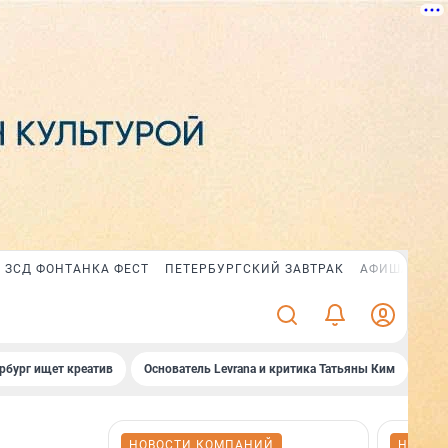
ЗСД ФОНТАНКА ФЕСТ
ПЕТЕРБУРГСКИЙ ЗАВТРАК
АФИША PLUS
рбург ищет креатив
Основатель Levrana и критика Татьяны Ким
Зач
НОВОСТИ КОМПАНИЙ
НОВОС