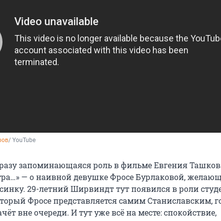
ров
/ YouTube
сразу запоминающаяся роль в фильме Евгения Ташков
тра…» — о наивной девушке Фросе Бурлаковой, желаю
есинку. 29-летний Ширвиндт тут появился в роли студ
торый Фросе представляется самим Станиславским, 
ачёт вне очереди. И тут уже всё на месте: спокойствие,