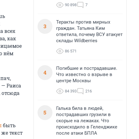
90 898
7
шь
Теракты против мирных
к
3
граждан. Татьяна Ким
а всех
ответила, почему ВСУ атакует
а, как
склады Wildberries
ницаемое
86 571
о нём
Погибшие и пострадавшие.
4
Что известно о взрыве в
пач,
центре Москвы
 — Раиса
84 393
216
 отсюда
Галька била в людей,
5
пострадавших грузили в
скорые на лежаках. Что
л
быть
происходило в Геленджике
 же текст
после атаки БПЛА