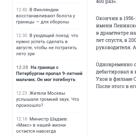
400 раз».
12:40
В Финляндии
восстанавливают болота у
Окончив в 1956
границы — для обороны
имени Ленинско
в драмтеатре на
12:30
В уходящий поезд: что
лет спустя, в 2
нужно успеть сделать в
руководителя. А
августе, чтобы не потратить
лето зря
Одновременно с
12:28
На границе с
дебютировал в 
Петербургом пропал 9-летний
Ухов в фильме 
мальчик. Он мог погибнуть
После этого в е
12:23
Жители Москвы
услышали громкий звук. Что
произошло?
12:18
Министр Шадаев:
«Макс» в нашей жизни
остается навсегда