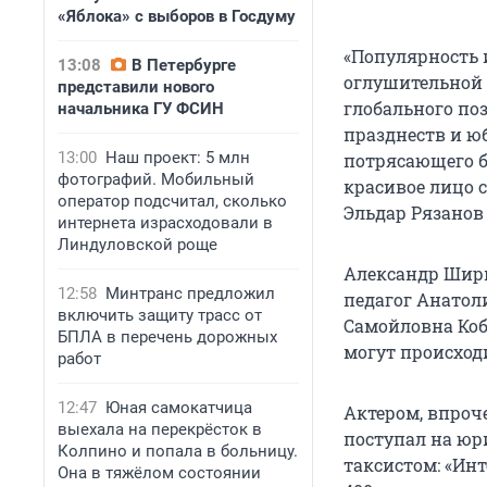
«Яблока» с выборов в Госдуму
«Популярность 
13:08
В Петербурге
оглушительной 
представили нового
глобального по
начальника ГУ ФСИН
празднеств и ю
13:00
Наш проект: 5 млн
потрясающего б
фотографий. Мобильный
красивое лицо с
оператор подсчитал, сколько
Эльдар Рязанов
интернета израсходовали в
Линдуловской роще
Александр Ширви
12:58
Минтранс предложил
педагог Анатол
включить защиту трасс от
Самойловна Коб
БПЛА в перечень дорожных
могут происход
работ
12:47
Юная самокатчица
Актером, впроче
выехала на перекрёсток в
поступал на юри
Колпино и попала в больницу.
таксистом: «Инт
Она в тяжёлом состоянии