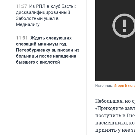
11:37
Из РПЛ в клуб Басты:
дисквалифицированный
Заболотный ушел в
Медиалигу
11:31
Ждать следующих
операций минимум год.
Петербурженку выписали из
больницы после нападения
бывшего с кислотой
Источник: 
Игорь Быст
Небольшая, но 
«Приходите зав
поступить в Гн
насмешника, ко
принять у неё з