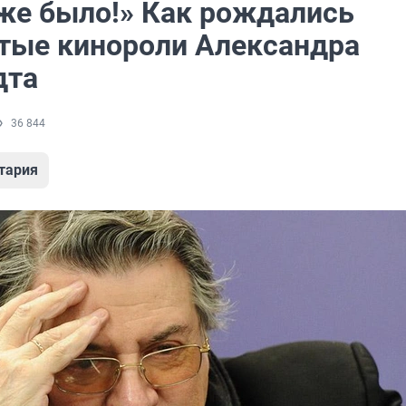
 же было!» Как рождались
тые кинороли Александра
дта
36 844
тария