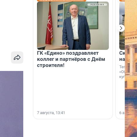
ГК «Едино» поздравляет
Скидка
коллег и партнёров с Днём
на гот
строителя!
Теперь к
«Образцо
купить с
7 августа, 13:41
6 августа,