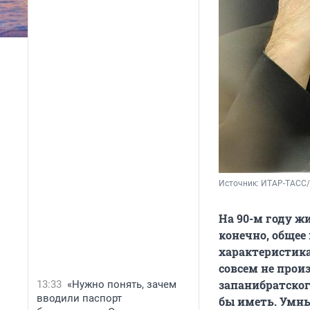
Источник: 
ИТАР-ТАСС/
На 90-м году ж
конечно, общее 
характеристика
совсем не прои
запанибратског
13:33
«Нужно понять, зачем
вводили паспорт
бы иметь. Умны