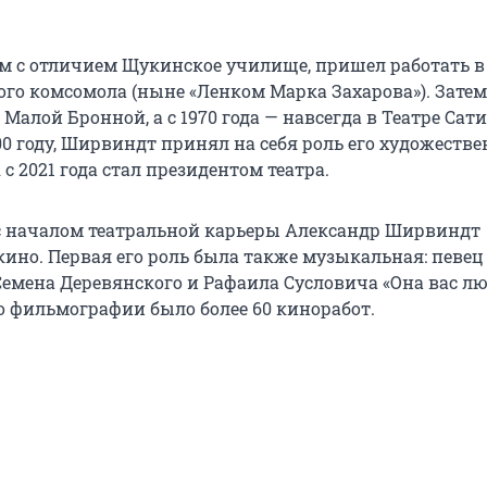
-м с отличием Щукинское училище, пришел работать в
го комсомола (ныне «Ленком Марка Захарова»). Зате
 Малой Бронной, а с 1970 года — навсегда в Театре Сати
000 году, Ширвиндт принял на себя роль его художеств
 с 2021 года стал президентом театра.
 началом театральной карьеры Александр Ширвиндт
кино. Первая его роль была также музыкальная: певе
Семена Деревянского и Рафаила Сусловича «Она вас лю
го фильмографии было более 60 киноработ.