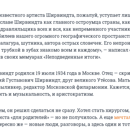
известного артиста Ширвиндта, пожалуй, уступает ли
славе Ширвиндта как главного остроумца страны, ка
здравляльщика всех и вся, как непременного участник
билеев нашего огромного географического пространств
алагура, шутника, автора острых словечек. Его непро
 трубкой в зубах знакомо всем и каждому», — написал 
 в своих мемуарах «Неподведенные итоги».
ндт родился 19 июля 1934 года в Москве. Отец — скри
ий Густавович Ширвиндт, друг великого Утёсова. Мать
ыливкер, редактор Московской филармонии. Кажется,
ить и музыкальность, и аристократизм.
м, он решил сделаться не сразу. Хотел стать хирургом,
ста «для родителей» — но не получилось. А еще
мечта
ересно же — новые люди, разговоры, а здесь один и тот