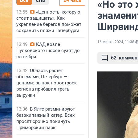
Все
СПБ
24 часа
«Но это
13:55
«Ценность, которую
знамени
стоит защищать». Как
Ширвин
укрепление берегов поможет
сохранить пляжи Петербурга
16 марта 2024, 11:38
13:49
КАД возле
Пулковского шоссе сузят до
сентября
62
коммен
13:42
Область растет
объемами, Петербург —
ценами: рынок новостроек
региона прибавил треть
выручки
13:36
В Ялте разминируют
безэкипажный катер. Всех
просят срочно покинуть
Приморский парк