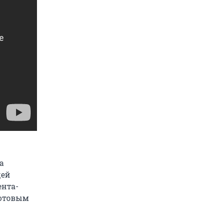
а
щей
ента-
готовым