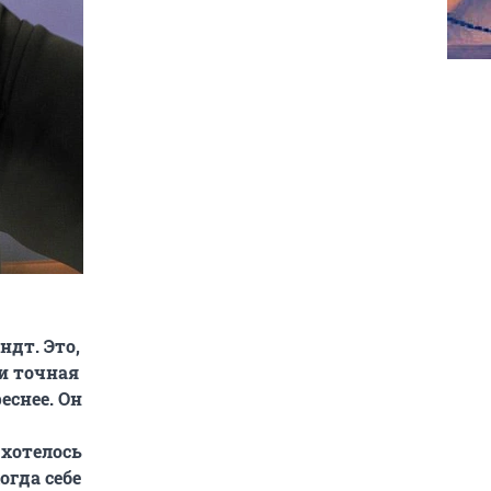
дт. Это,
 и точная
еснее. Он
 хотелось
гда себе