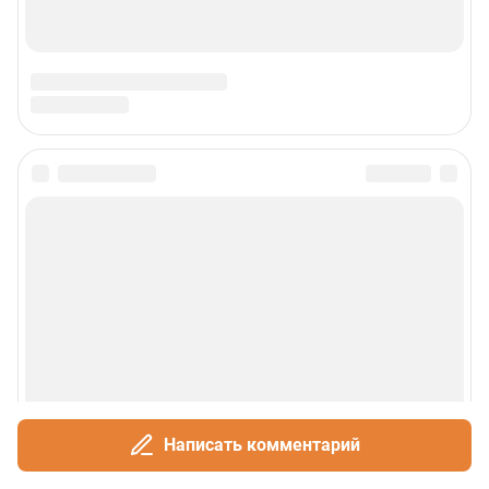
Наши вакансии
Статистика канала в MAX
Все города сети
Проекты
Мобильное приложение
Google Play
App Store
App Gallery
RuStore
Мы в соцсетях
Написать комментарий