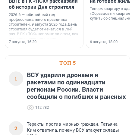
ВВП: в ГК «ПСК» рассказали
на готовое жильё
об истории Дня строителя
Теперь квартиру в сда
«Образцовый квартал 1
2026-й — юбилейный год
купить со специальной 
профессионального праздника
строителей. 9 августа 2026 года День
строителя будет отмечаться в 70-й
раз. В ГК «ПСК» напомнили о том, как
появился праздник и как
7 августа, 16:20
6 августа, 18:00
поменялась роль строительства.
ТОП 5
ВСУ ударили дронами и
1
ракетами по одиннадцати
регионам России. Власти
сообщили о погибших и раненых
112 782
Теракты против мирных граждан. Татьяна
2
Ким ответила, почему ВСУ атакует склады