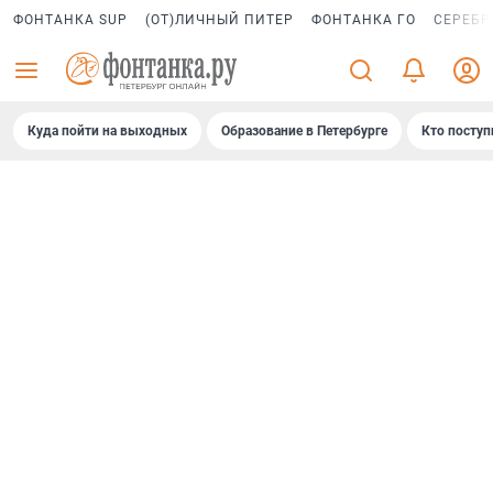
ФОНТАНКА SUP
(ОТ)ЛИЧНЫЙ ПИТЕР
ФОНТАНКА ГО
СЕРЕБР
Куда пойти на выходных
Образование в Петербурге
Кто поступ