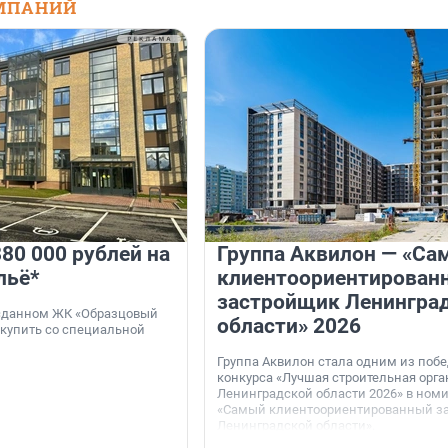
МПАНИЙ
80 000 рублей на
Группа Аквилон — «Са
льё*
клиентоориентирован
застройщик Ленингра
 сданном ЖК «Образцовый
области» 2026
 купить со специальной
Группа Аквилон стала одним из поб
конкурса «Лучшая строительная орг
Ленинградской области 2026» в ном
«Самый клиентоориентированный з
Ленинградской области».