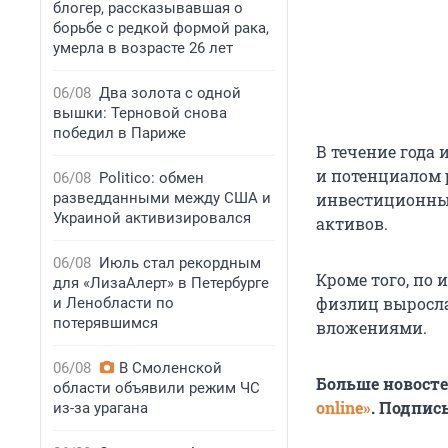
блогер, рассказывавшая о
борьбе с редкой формой рака,
умерла в возрасте 26 лет
06/08
Два золота с одной
вышки: Терновой снова
победил в Париже
В течение года
и потенциалом 
06/08
Politico: обмен
разведданными между США и
инвестиционные
Украиной активизировался
активов.
06/08
Июль стал рекордным
Кроме того, по
для «ЛизаАлерт» в Петербурге
физлиц выросла 
и Ленобласти по
потерявшимся
вложениями.
06/08
В Смоленской
Больше новост
области объявили режим ЧС
online»
. Подпис
из-за урагана