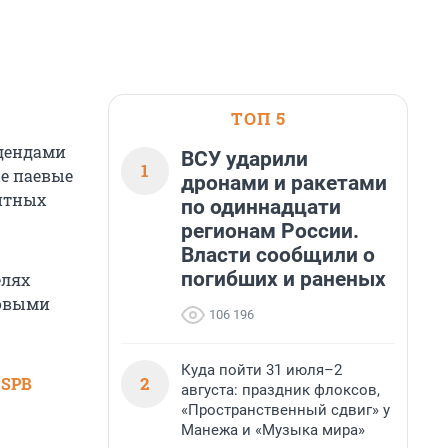
ТОП 5
идендами
ВСУ ударили
1
е паевые
дронами и ракетами
итных
по одиннадцати
регионам России.
Власти сообщили о
погибших и раненых
елях
новыми
106 196
Куда пойти 31 июля–2
2
 SPB
августа: праздник флоксов,
«Пространственный сдвиг» у
Манежа и «Музыка мира»