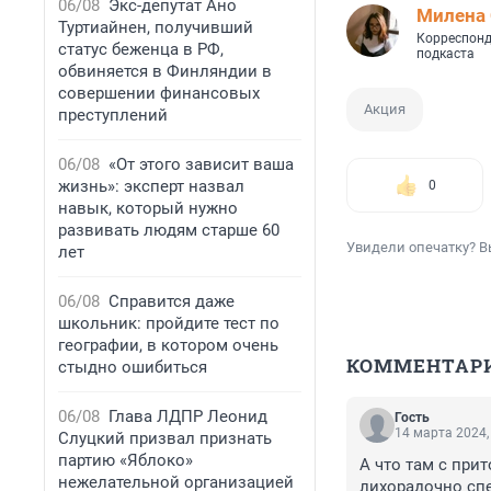
06/08
Экс-депутат Ано
Милена 
Туртиайнен, получивший
Корреспонд
статус беженца в РФ,
подкаста
обвиняется в Финляндии в
совершении финансовых
Акция
преступлений
06/08
«От этого зависит ваша
жизнь»: эксперт назвал
0
навык, который нужно
развивать людям старше 60
Увидели опечатку? В
лет
06/08
Справится даже
школьник: пройдите тест по
географии, в котором очень
КОММЕНТАР
стыдно ошибиться
06/08
Глава ЛДПР Леонид
Гость
14 марта 2024,
Слуцкий призвал признать
партию «Яблоко»
А что там с при
нежелательной организацией
лихорадочно сп