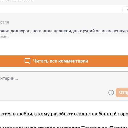
 01:19
дов долларов, но в виде неликвидных рупий за вывезенную н
рыв.
Читать все комментарии
Отп
ются в любви, а кому разобьют сердце: любовный гор
а моя роль»: как сегодня выглядит Пуговка из «Папин