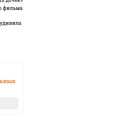
го фильма
 удивила
льных