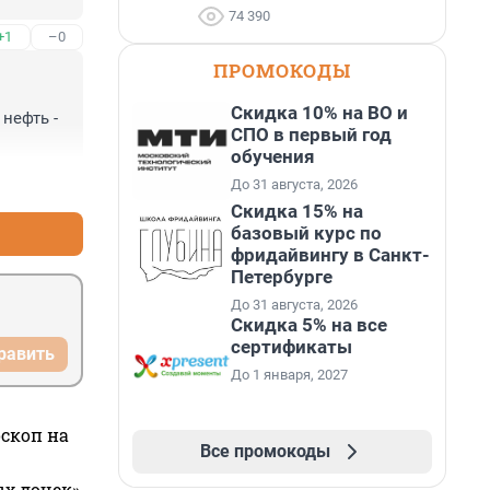
74 390
+1
–0
ПРОМОКОДЫ
Скидка 10% на ВО и
ефть - 
СПО в первый год
обучения
+3
–0
До 31 августа, 2026
Скидка 15% на
базовый курс по
фридайвингу в Санкт-
Петербурге
До 31 августа, 2026
Скидка 5% на все
сертификаты
равить
До 1 января, 2027
оскоп на
Все промокоды
ых дочек»