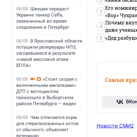
Его номинир
06/08
Швеция передаст
3
«Вор» Чухра
Украине танкер Caffa,
захваченный во время
Почему внут
4
следования в Петербург
даже учены
5
«Дед разбуш
06/08
В Ярославской области
потушили резервуары НПЗ,
загоревшиеся в результате
«самой массовой атаки
БПЛА»
Самые ярки
06/08
«Стоит скорая с
включенными мигалками»:
ДТП с мотоциклом
произошло в Выборгском
ВКо
районе Петербурга — видео
06/08
Чем отличается корм
для стерилизованных котов
Новости СМИ2
от обычного, объясняет
ветеринар