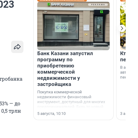
023
Банк Казани запустил
Кто по
программу по
пенсии
приобретению
В август
коммерческой
автомати
недвижимости у
пенсии.
нтробанка
застройщика
Покупка коммерческой
недвижимости финансовый
инструмент, доступный для многих
53% — до
предпринимателей. Будь то новый
 0,5 трлн
офис, склад, торговое помещение
5 августа, 10:10
3 августа,
или готовый арендный бизнес —
успех сделки зависит от правильного
выбора объекта и грамотного
финансирования.