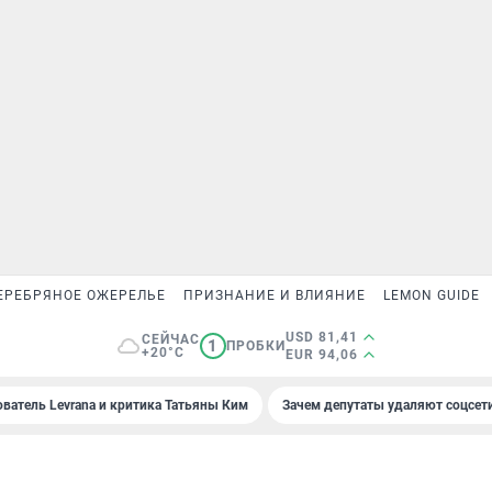
ЕРЕБРЯНОЕ ОЖЕРЕЛЬЕ
ПРИЗНАНИЕ И ВЛИЯНИЕ
LEMON GUIDE
USD 81,41
СЕЙЧАС
1
ПРОБКИ
+20°C
EUR 94,06
ователь Levrana и критика Татьяны Ким
Зачем депутаты удаляют соцсет