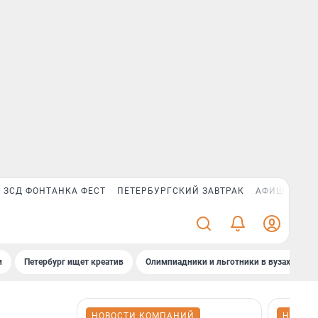
ЗСД ФОНТАНКА ФЕСТ
ПЕТЕРБУРГСКИЙ ЗАВТРАК
АФИША PLUS
и
Петербург ищет креатив
Олимпиадники и льготники в вузах СПб
НОВОСТИ КОМПАНИЙ
НОВОС