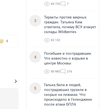
84 733
7
Теракты против мирных
3
граждан. Татьяна Ким
ответила, почему ВСУ атакует
склады Wildberries
82 132
0
Погибшие и пострадавшие.
4
Что известно о взрыве в
центре Москвы
80 983
216
Галька била в людей,
5
пострадавших грузили в
скорые на лежаках. Что
происходило в Геленджике
после атаки БПЛА