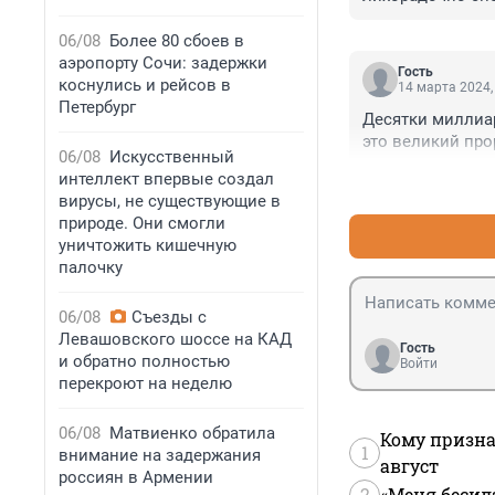
06/08
Более 80 сбоев в
аэропорту Сочи: задержки
Гость
коснулись и рейсов в
14 марта 2024,
Петербург
Десятки миллиар
это великий про
06/08
Искусственный
интеллект впервые создал
вирусы, не существующие в
природе. Они смогли
уничтожить кишечную
палочку
06/08
Съезды с
Левашовского шоссе на КАД
Гость
и обратно полностью
Войти
перекроют на неделю
06/08
Матвиенко обратила
Кому призна
1
внимание на задержания
август
россиян в Армении
2
«Меня бесил