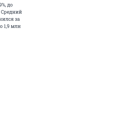
9%, до
. Средний
чился за
о 1,9 млн