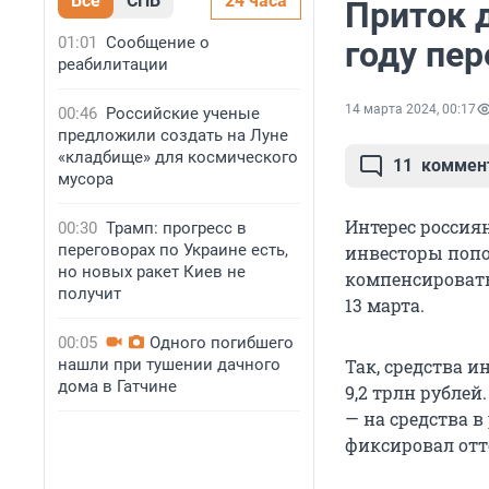
Все
СПБ
24 часа
Приток 
01:01
Сообщение о
году пер
реабилитации
14 марта 2024, 00:17
00:46
Российские ученые
предложили создать на Луне
«кладбище» для космического
11
коммен
мусора
Интерес россия
00:30
Трамп: прогресс в
переговорах по Украине есть,
инвесторы попол
но новых ракет Киев не
компенсировать
получит
13 марта.
00:05
Одного погибшего
нашли при тушении дачного
Так, средства и
дома в Гатчине
9,2 трлн рублей
— на средства в
фиксировал отто