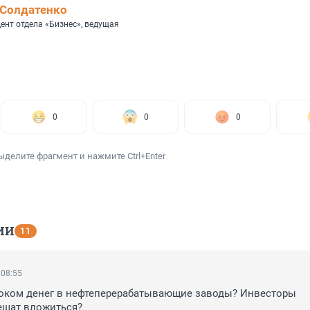
Солдатенко
ент отдела «Бизнес», ведущая
0
0
0
ыделите фрагмент и нажмите Ctrl+Enter
ИИ
11
 08:55
током денег в нефтеперерабатывающие заводы? Инвесторы 
ешат вложиться?