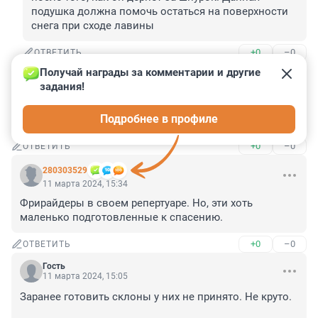
подушка должна помочь остаться на поверхности 
снега при сходе лавины
+0
–0
ОТВЕТИТЬ
Получай награды за комментарии и другие 
Гость
11 марта 2024, 15:45
задания!
Ну эти хотя бы на ЛендКрузерах на весенний лед не 
Подробнее в профиле
выезжают ...
+0
–0
ОТВЕТИТЬ
280303529
11 марта 2024, 15:34
Фрирайдеры в своем репертуаре. Но, эти хоть 
маленько подготовленные к спасению.
+0
–0
ОТВЕТИТЬ
Гость
11 марта 2024, 15:05
Заранее готовить склоны у них не принято. Не круто.
