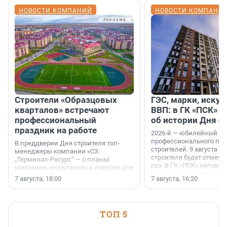
НОВОСТИ КОМПАНИЙ
НОВОСТИ КОМПАНИ
Строители «Образцовых
ГЭС, марки, искус
кварталов» встречают
ВВП: в ГК «ПСК» р
профессиональный
об истории Дня с
праздник на работе
2026-й — юбилейный го
профессионального пр
В преддверии Дня строителя топ-
строителей. 9 августа 2
менеджеры компании «СЗ
строителя будет отмечат
„Терминал-Ресурс“ — о планах
раз. В ГК «ПСК» напомни
компании, испытаниях и поводах для
появился праздник и к
осторожного оптимизма.
7 августа, 18:00
7 августа, 16:20
поменялась роль строит
ТОП 5