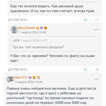
Ему так хочется видеть. Как ранимой душе 
художника. И он, как он сам считает, всегда прав.
+0
–1
ОТВЕТИТЬ
Slava_Rossii2
11 марта 2024, 16:43
−273
11 марта 2024, 14:57
Где вы там лыжника увидели?
У Вас что со зрением? Человек по факту на лыже 
едет.
+2
–0
ОТВЕТИТЬ
triton1977
11 марта 2024, 14:40
Лавина очень неприятное явление. Еще в детстве (в 
горной местности, где я жил) с ребятами на 
школьный "тур-поход" во время каникул ездили на 
несколько дней на перевал (4500 или 5000 над 