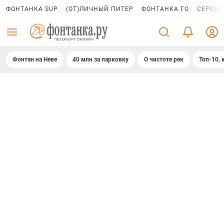
ФОНТАНКА SUP
(ОТ)ЛИЧНЫЙ ПИТЕР
ФОНТАНКА ГО
СЕРЕБР
Фонтан на Неве
40 млн за парковку
О чистоте рек
Топ-10, 