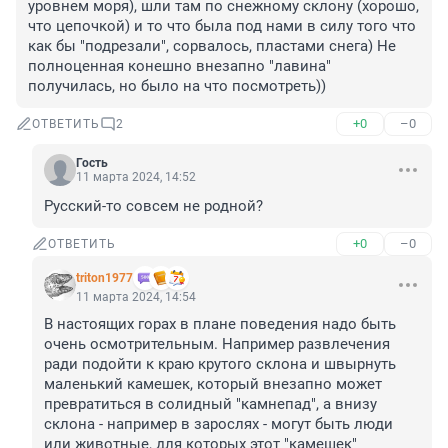
уровнем моря), шли там по снежному склону (хорошо, 
что цепочкой) и то что была под нами в силу того что 
как бы "подрезали", сорвалось, пластами снега) Не 
полноценная конешно внезапно "лавина" 
получилась, но было на что посмотреть))
+0
–0
ОТВЕТИТЬ
2
Гость
11 марта 2024, 14:52
Русский-то совсем не родной?
+0
–0
ОТВЕТИТЬ
triton1977
11 марта 2024, 14:54
В настоящих горах в плане поведения надо быть 
очень осмотрительным. Например развлечения 
ради подойти к краю крутого склона и швырнуть 
маленький камешек, который внезапно может 
превратиться в солидный "камнепад", а внизу 
склона - например в зарослях - могут быть люди 
или животные, для которых этот "камешек" 