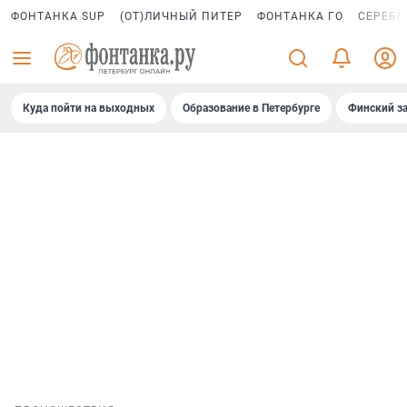
ФОНТАНКА SUP
(ОТ)ЛИЧНЫЙ ПИТЕР
ФОНТАНКА ГО
СЕРЕБР
Куда пойти на выходных
Образование в Петербурге
Финский за