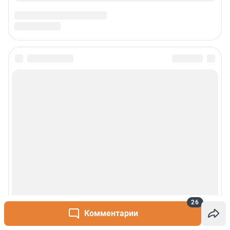
Статистика канала в MAX
Все города сети
Проекты
Мобильное приложение
Google Play
App Store
App Gallery
RuStore
Мы в соцсетях
26
Комментарии
Контактные данные для Роскомнадзора и государственных органов