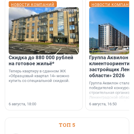
НОВОСТИ КОМПАНИЙ
НОВОСТИ КОМПАНИ
Скидка до 880 000 рублей
Группа Аквилон 
на готовое жильё*
клиентоориентир
застройщик Лени
Теперь квартиру в сданном ЖК
области» 2026
«Образцовый квартал 14» можно
купить со специальной скидкой.
Группа Аквилон стала 
победителей конкурса 
строительная организа
Ленинградской области 
номинации «Самый
6 августа, 18:00
6 августа, 16:50
клиентоориентированн
застройщик Ленинград
области».
ТОП 5