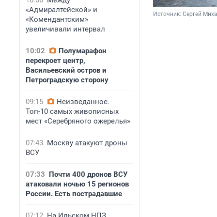
10:06
Между
«Адмиралтейской» и
Источник: 
Сергей Миха
«Комендантским»
увеличивали интервал
10:02
Полумарафон
перекроет центр,
Васильевский остров и
Петроградскую сторону
09:15
Неизведанное.
Топ-10 самых живописных
мест «Серебряного ожерелья»
07:43
Москву атакуют дроны
ВСУ
07:33
Почти 400 дронов ВСУ
атаковали ночью 15 регионов
России. Есть пострадавшие
07:12
На Ильском НПЗ