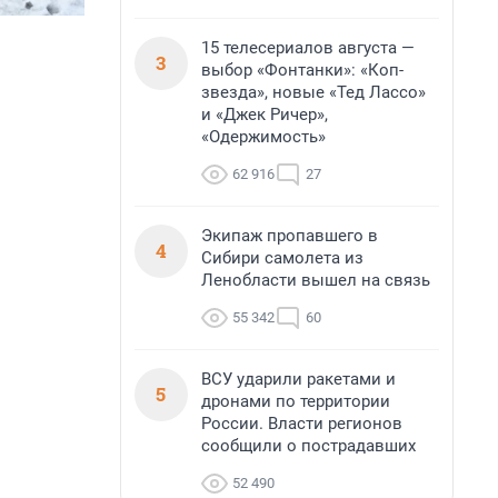
15 телесериалов августа —
3
выбор «Фонтанки»: «Коп-
звезда», новые «Тед Лассо»
и «Джек Ричер»,
«Одержимость»
62 916
27
Экипаж пропавшего в
4
Сибири самолета из
Ленобласти вышел на связь
55 342
60
ВСУ ударили ракетами и
5
дронами по территории
России. Власти регионов
сообщили о пострадавших
52 490