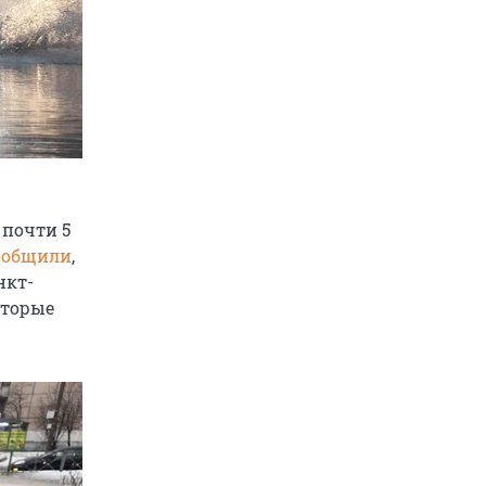
 почти 5
ообщили
,
нкт-
оторые