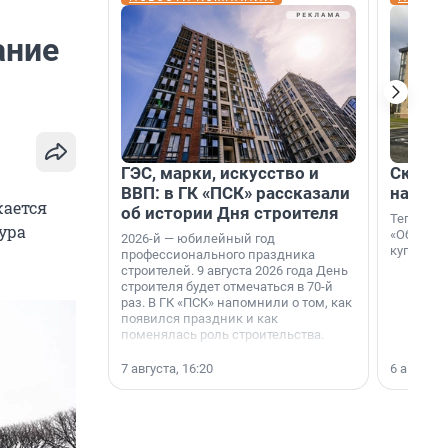
ание
ГЭС, марки, искусство и
Скидка
ВВП: в ГК «ПСК» рассказали
на гот
жается
об истории Дня строителя
Теперь к
тура
«Образцо
2026-й — юбилейный год
купить с
профессионального праздника
строителей. 9 августа 2026 года День
строителя будет отмечаться в 70-й
раз. В ГК «ПСК» напомнили о том, как
появился праздник и как
поменялась роль строительства.
7 августа, 16:20
6 августа,