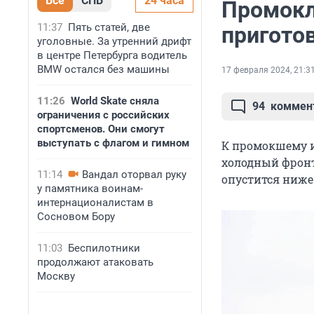
Все
СПБ
24 часа
Промокл
11:37
Пять статей, две
пригото
уголовные. За утренний дрифт
в центре Петербурга водитель
BMW остался без машины
17 февраля 2024, 21:3
11:26
World Skate сняла
94
коммен
ограничения с российских
спортсменов. Они смогут
выступать с флагом и гимном
К промокшему и
холодный фронт.
11:14
Вандал оторвал руку
опустится ниже
у памятника воинам-
интернационалистам в
Сосновом Бору
11:03
Беспилотники
продолжают атаковать
Москву