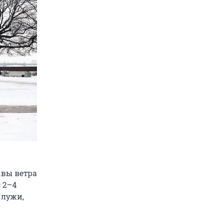
ывы ветра
 2–4
 лужи,