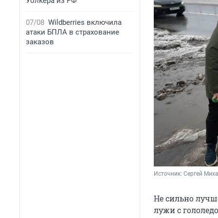
Уолкера из РФ
07/08
Wildberries включила
атаки БПЛА в страхование
заказов
Источник: 
Сергей Миха
Не сильно лучш
лужи с гололед