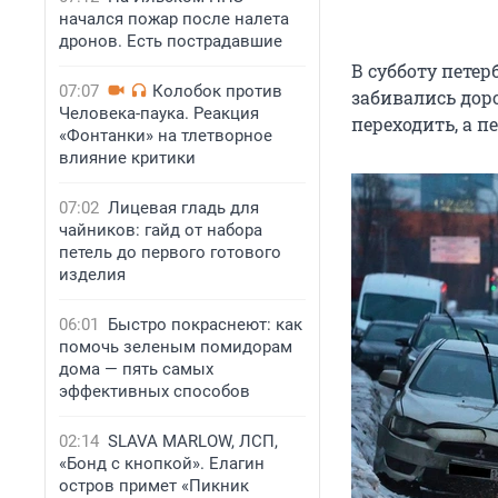
начался пожар после налета
дронов. Есть пострадавшие
В субботу петер
07:07
Колобок против
забивались дор
Человека-паука. Реакция
переходить, а п
«Фонтанки» на тлетворное
влияние критики
07:02
Лицевая гладь для
чайников: гайд от набора
петель до первого готового
изделия
06:01
Быстро покраснеют: как
помочь зеленым помидорам
дома — пять самых
эффективных способов
02:14
SLAVA MARLOW, ЛСП,
«Бонд с кнопкой». Елагин
остров примет «Пикник