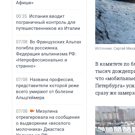
Афиши»
00:35
Испания вводит
пограничный контроль для
путешественников из Италии
07/08
Во Французских Альпах
погибла россиянка.
Источник: 
Сергей Миха
Федерация альпинизма РФ:
«Непрофессионально и
В комитете по б
странно»
тысяч дождепри
что «мобильные
07/08
Названа профессия,
Петербурга» ус
представители которой реже
всего умирают от болезни
сразу же замерз
Альцгеймера
07/08
Мизулина
отреагировала на сообщения
о выдворении «веселого
молочника» Джастаса