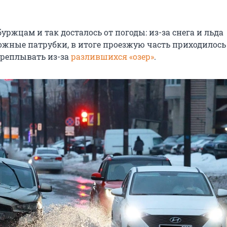
буржцам и так досталось от погоды: из-за снега и льда
ожные патрубки, в итоге проезжую часть приходилось
ереплывать из-за
разлившихся «озер»
.