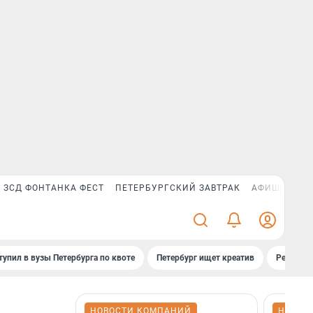
ЗСД ФОНТАНКА ФЕСТ
ПЕТЕРБУРГСКИЙ ЗАВТРАК
АФИША PLUS
тупил в вузы Петербурга по квоте
Петербург ищет креатив
Рейтинги
НОВОСТИ КОМПАНИЙ
НОВОС