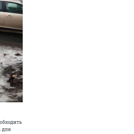
 обходить
а для