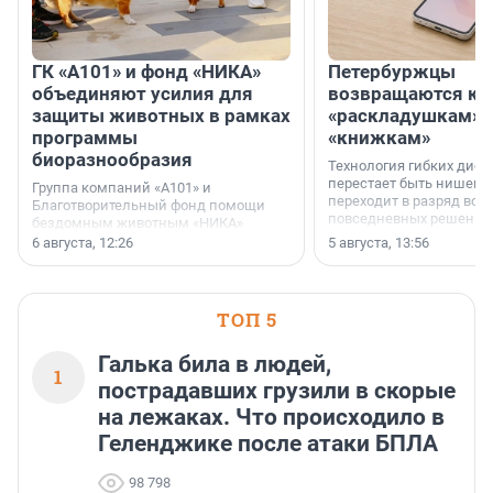
ГК «А101» и фонд «НИКА»
Петербуржцы
объединяют усилия для
возвращаются к
защиты животных в рамках
«раскладушкам» 
программы
«книжкам»
биоразнообразия
Технология гибких дисп
перестает быть нишевы
Группа компаний «А101» и
переходит в разряд вос
Благотворительный фонд помощи
повседневных решений
бездомным животным «НИКА»
заключили соглашение о
6 августа, 12:26
5 августа, 13:56
стратегическом сотрудничестве.
ТОП 5
Галька била в людей,
1
пострадавших грузили в скорые
на лежаках. Что происходило в
Геленджике после атаки БПЛА
98 798