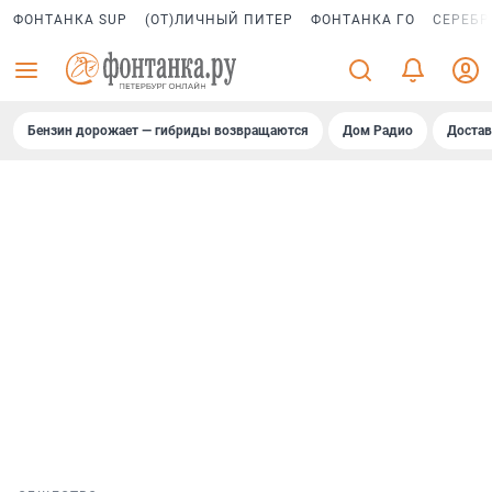
ФОНТАНКА SUP
(ОТ)ЛИЧНЫЙ ПИТЕР
ФОНТАНКА ГО
СЕРЕБР
Бензин дорожает — гибриды возвращаются
Дом Радио
Достав