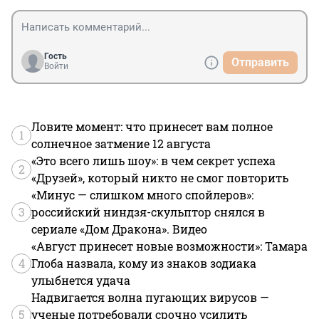
Вот оказывается что, это компания МТС 
зарабатывала на "голой вечеринке"? Думаю, Байден и 
Зеленский тоже руку к ней приложили, чтобы 
дискредитировать Россия и армию, надо с них тоже 
Гость
Отправить
Войти
взыскать и оштрафовать заодно. Может, на этом 
наконец успокоятся.
Ловите момент: что принесет вам полное
1
солнечное затмение 12 августа
«Это всего лишь шоу»: в чем секрет успеха
2
«Друзей», который никто не смог повторить
«Минус — слишком много спойлеров»:
3
российский ниндзя-скульптор снялся в
сериале «Дом Дракона». Видео
«Август принесет новые возможности»: Тамара
4
Глоба назвала, кому из знаков зодиака
улыбнется удача
Надвигается волна пугающих вирусов —
5
ученые потребовали срочно усилить