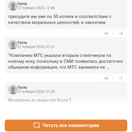
Гость
27 января 2024, 12:46
присудите им уже по 50 копеек в соответствии с 
качеством моральных ценностей, и закончим
+0
–0
Гость
27 января 2024, 01:31
"Компанию МТС указали вторым ответчиком по 
новому иску, поскольку в СМИ появилась достаточно 
обширная информация, что МТС занимала не 
последнее место в организации и проведении этой 
+0
–1
вечеринки. Об этом свидетельствует участие топ-
менеджмента компании, а также привлечение 
Гость
различных рекламных активностей, в том числе 
27 января 2024, 01:29
использование ее видеоплатформы, разработчиком 
Вечеринка ж закрытая была ?
которой является МТС», — заявил адвокат Владислав 
Ватаманюк.

+0
–0
По словам адвоката, эта совокупность факторов 
показывает, что компания МТС была одним из 
Читать все комментарии
главных бенефициаров «голой» вечеринки."
