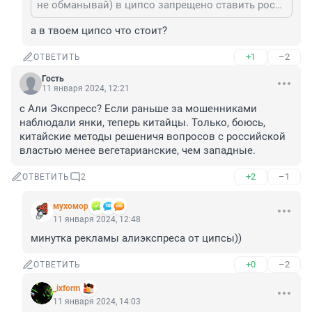
не обманывай) в ципсо запрещено ставить российское ПО.
а в твоем ципсо что стоит?
+1
–2
ОТВЕТИТЬ
Гость
11 января 2024, 12:21
с Али Экспресс? Если раньше за мошенниками 
наблюдали янки, теперь китайцы. Только, боюсь, 
китайские методы решеничя вопросов с российской 
властью менее вегетарианские, чем западные.
+2
–1
ОТВЕТИТЬ
2
мухомор
11 января 2024, 12:48
минутка рекламы алиэкспреса от ципсы))
+0
–2
ОТВЕТИТЬ
_ixform
11 января 2024, 14:03