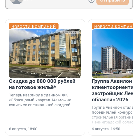
НОВОСТИ КОМПАНИЙ
НОВОСТИ КОМПАНИ
Скидка до 880 000 рублей
Группа Аквилон 
на готовое жильё*
клиентоориентир
застройщик Лени
Теперь квартиру в сданном ЖК
области» 2026
«Образцовый квартал 14» можно
купить со специальной скидкой.
Группа Аквилон стала 
победителей конкурса 
строительная организа
Ленинградской области 
номинации «Самый
6 августа, 18:00
6 августа, 16:50
клиентоориентированн
застройщик Ленинград