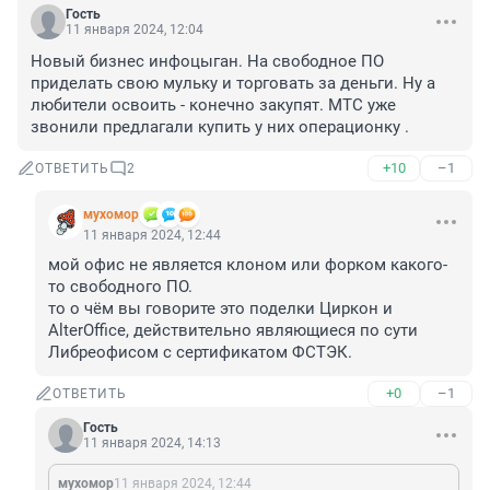
Гость
11 января 2024, 12:04
Новый бизнес инфоцыган. На свободное ПО 
приделать свою мульку и торговать за деньги. Ну а 
любители освоить - конечно закупят. МТС уже 
звонили предлагали купить у них операционку .
+10
–1
ОТВЕТИТЬ
2
мухомор
11 января 2024, 12:44
мой офис не является клоном или форком какого-
то свободного ПО.

то о чём вы говорите это поделки Циркон и 
AlterOffice, действительно являющиеся по сути 
Либреофисом с сертификатом ФСТЭК.
+0
–1
ОТВЕТИТЬ
Гость
11 января 2024, 14:13
мухомор
11 января 2024, 12:44