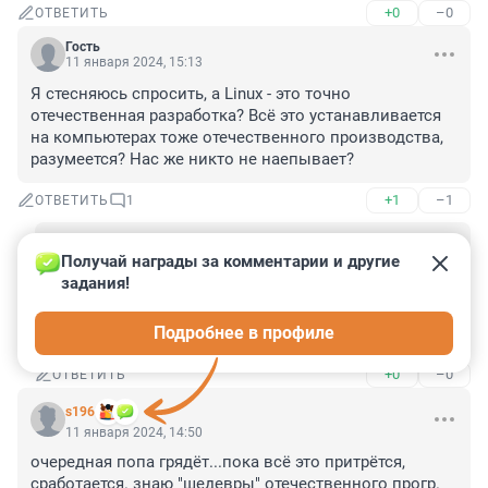
+0
–0
ОТВЕТИТЬ
Гость
11 января 2024, 15:13
Я стесняюсь спросить, а Linux - это точно 
отечественная разработка? Всё это устанавливается 
на компьютерах тоже отечественного производства, 
разумеется? Нас же никто не наепывает?
+1
–1
ОТВЕТИТЬ
1
Гость
28 марта 2024, 17:17
Получай награды за комментарии и другие 
задания!
Речь идет не о каком-либо линуксе, а об 
отечественных Альт Линукс, астра Линкс, Роса, Рэд 
Подробнее в профиле
Линукс и пр.
+0
–0
ОТВЕТИТЬ
s196
11 января 2024, 14:50
очередная попа грядёт...пока всё это притрётся, 
сработается. знаю "шедевры" отечественного прогр. 