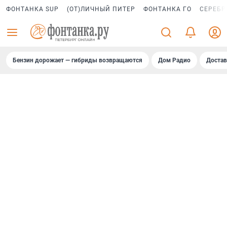
ФОНТАНКА SUP
(ОТ)ЛИЧНЫЙ ПИТЕР
ФОНТАНКА ГО
СЕРЕБР
Бензин дорожает — гибриды возвращаются
Дом Радио
Достав