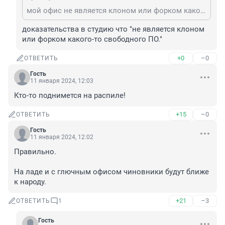
мой офис не является клоном или форком какого-то свободного ПО. то о чём вы говорите это поделки Циркон и AlterOffice, действительно являющиеся по сути Либреофисом с сертификатом ФСТЭК.
доказательства в студию что "не является клоном 
или форком какого-то свободного ПО."
+0
–0
ОТВЕТИТЬ
Гость
11 января 2024, 12:03
Кто-то поднимется на распиле!
+15
–0
ОТВЕТИТЬ
Гость
11 января 2024, 12:02
Правильно.

На ладе и с глючным офисом чиновники будут ближе 
к народу.
+21
–3
ОТВЕТИТЬ
1
Гость